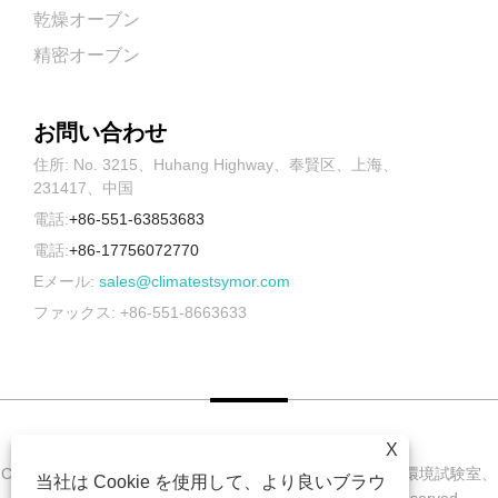
乾燥オーブン
精密オーブン
お問い合わせ
住所: No. 3215、Huhang Highway、奉賢区、上海、
231417、中国
電話:
+86-551-63853683
電話:
+86-17756072770
Eメール:
sales@climatestsymor.com
ファックス: +86-551-8663633
X
Copyright © 2022 Symor Instrument Equipment Co., Ltd. 環境試験室、
当社は Cookie を使用して、より良いブラウ
電子乾燥キャビネット、促進耐候試験室 All Rights Reserved.