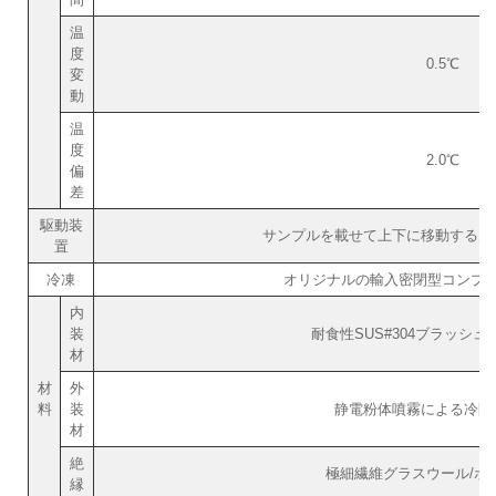
温
度
0.5℃
変
動
温
度
2.0℃
偏
差
駆動装
サンプルを載せて上下に移動する空
置
冷凍
オリジナルの輸入密閉型コンプレッ
内
装
耐食性SUS#304ブラッシ
材
材
外
料
装
静電粉体噴霧による冷間
材
絶
極細繊維グラスウール/ポ
縁