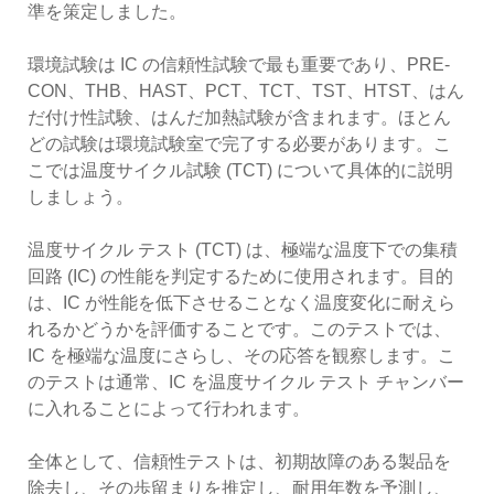
準を策定しました。
環境試験は IC の信頼性試験で最も重要であり、PRE-
CON、THB、HAST、PCT、TCT、TST、HTST、はん
だ付け性試験、はんだ加熱試験が含まれます。ほとん
どの試験は環境試験室で完了する必要があります。こ
こでは温度サイクル試験 (TCT) について具体的に説明
しましょう。
温度サイクル テスト (TCT) は、極端な温度下での集積
回路 (IC) の性能を判定するために使用されます。目的
は、IC が性能を低下させることなく温度変化に耐えら
れるかどうかを評価することです。このテストでは、
IC を極端な温度にさらし、その応答を観察します。こ
のテストは通常​​、IC を温度サイクル テスト チャンバー
に入れることによって行われます。
全体として、信頼性テストは、初期故障のある製品を
除去し、その歩留まりを推定し、耐用年数を予測し、