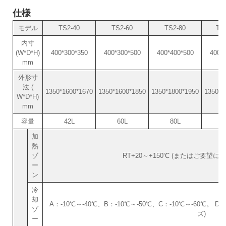
仕様
モデル
TS2-40
TS2-60
TS2-80
TS
内寸
(W*D*H)
400*300*350
400*300*500
400*400*500
400*
mm
外形寸
法 (
1350*1600*1670
1350*1600*1850
1350*1800*1950
1350*1
W*D*H)
mm
容量
42L
60L
80L
1
加
熱
ゾ
RT+20～+150℃ (またはご要望
ー
ン
冷
却
A：-10℃～-40℃、B：-10℃～-50℃、C：-10℃～-60℃。 
ゾ
ズ)
ー