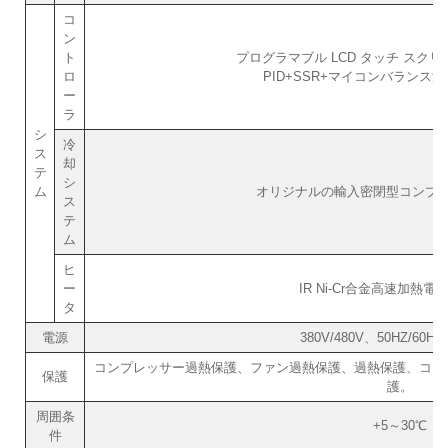
コ
ン
ト
プログラマブル LCD タッチ スク
ロ
PID+SSR+マイコンバランス
ー
ラ
シ
冷
ス
却
テ
シ
ム
オリジナルの輸入密閉型コンプレッ
ス
テ
ム
ヒ
ー
IR Ni-Cr合金高速加熱
タ
電源
380V/480V、50HZ/60H
コンプレッサー過熱保護、ファン過熱保護、過熱保護、コン
保護
護。
周囲条
+5～30℃
件