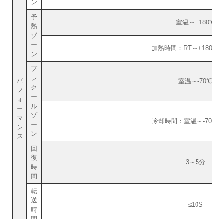
ン
予
室温～+180℃
熱
ゾ
ー
加熱時間：RT～+180℃
ン
プ
レ
パ
室温～-70℃
ク
フ
ー
ォ
ル
ー
ゾ
マ
冷却時間：室温～-70℃ 
ー
ン
ン
ス
回
復
3～5分
時
間
転
送
≤10S
時
間