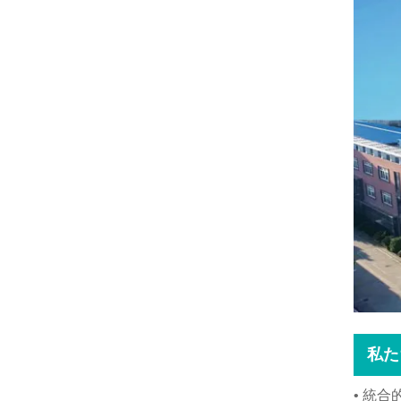
私た
• 統