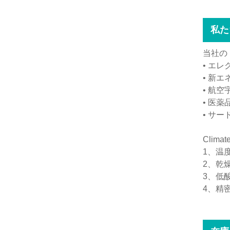
私た
当社の
• エ
• 新
• 航
• 医薬
• サー
Clim
1、温
2、乾
3、低
4、精密