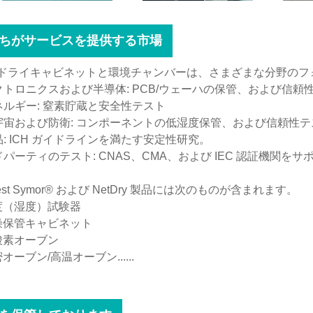
ちがサービスを提供する市場
ドライキャビネットと環境チャンバーは、さまざまな分野のフォー
レクトロニクスおよび半導体: PCB/ウェーハの保管、および信頼
エネルギー: 窒素貯蔵と安全性テスト
空宇宙および防衛: コンポーネントの低湿度保管、および信頼性
品: ICH ガイドラインを満たす安定性研究。
ドパーティのテスト: CNAS、CMA、および IEC 認証機関を
atest Symor® および NetDry 製品には次のものが含まれます。
度（湿度）試験器
燥保管キャビネット
酸素オーブン
オーブン/高温オーブン......