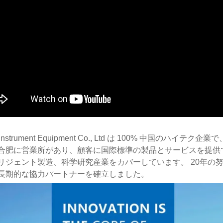
r Instrument Equipment Co., Ltd は 100% 中
合肥に営業所があり、顧客に国際標準の製品とサービスを提供
リジェント製造、科学研究産業をカバーしています。 20年の
長期的な協力パートナーを確立しました。