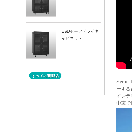
ESDセーフドライキ
ャビネット
すべての新製品
Symo
ーする
インテ
中東で