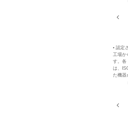
• 認
工場か
す。各
は、I
た機器