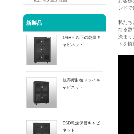
私たちを選ぶ理由
お客様の
ンドで
私たち
新製品
なる数
決まり
1%RH 以下の乾燥キ
トを慎
ャビネット
低湿度制御ドライキ
ャビネット
ESD乾燥保管キャビ
ネット