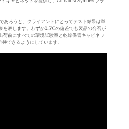
ャビネットを提供し、Climatest Symor® ブラ
業者であろうと、クライアントにとってテスト結果は単
を表します。わずか0.5℃の偏差でも製品の合否が
出荷前にすべての環境試験室と乾燥保管キャビネッ
維持できるようにしています。