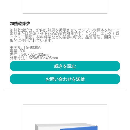
加熱乾燥炉
加熱乾燥炉は、炉内に熱風を循環させてサンプルや標本を均一に
加熱または乾燥させるための実験機器です。これは、エレクトロ
ニクス、製薬、材料科学などの業界の研究、品質管理、開発で一
般的に使用されています。
モデル: TG-9030A
容量: 30L
内寸：340×325×325mm
外形寸法：625×510×495mm
続きを読む
お問い合わせを送信