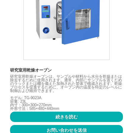
研究室用乾燥オーブン
研究室用乾燥オーブンは、サンプルや材料から水分を乾燥または
除去するために使用されます。通常、内部にサンプルを置くため
のラックまたは棚を備えた加熱された筐体で構成されます。乾燥
プロセスを促進するために、オーブン内の温度を特定のレベルに
制御および維持できます。
モデル: TG-9023A
容量: 23L
内寸：300×300×270mm
外形寸法：585×480×440mm
続きを読む
お問い合わせを送信