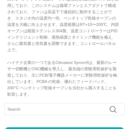
用しており、このシステムは循環ファンとエアダクトで構成
されており、ファンは高温下で連続的に動作することがで
き、スタジオ内の温度均一性、ベンチトップ乾燥オーブンの
温度を大幅に向上させます。温度範囲はRT+10〜200℃、内部
オーブンは鏡面ステンレス304製、温度コントローラーはPID
インテリジェント制御、過熱保護とタイミング機能を備え、
さらに吸気量と排気量を調整できます。コントロールパネル
上で。
ハイテク企業の一つであるClimatest Symor®は、最新のレー
ザー切断機とCNC機械を導入し、最先端の実験用乾燥炉を製
造しており、主にPCB/電子機器メーカーに実験用乾燥炉を輸
出しています。 PCBA の乾燥、優れたフィードバック。
200°C ベンチトップ乾燥オーブンを当社から購入することを
歓迎します。