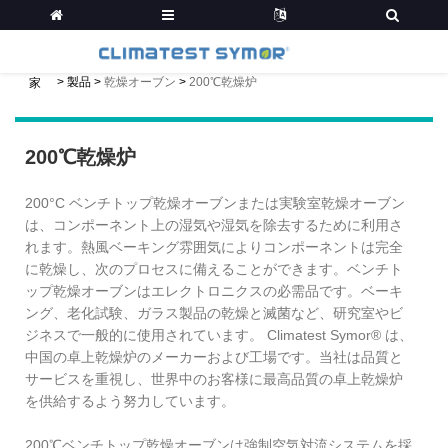
>
製品
>
乾燥オーブン
>
200℃乾燥炉
家
200℃乾燥炉
200°C ベンチトップ乾燥オーブンまたは実験室乾燥オーブン
は、コンポーネント上の湿気や湿気を除去するために利用さ
れます。熱風ベーキング雰囲気によりコンポーネントは完全
に乾燥し、次のプロセスに備えることができます。ベンチト
ップ乾燥オーブンはエレクトロニクスの必需品です。ベーキ
ング、老化試験、ガラス製品の乾燥と滅菌など、研究室やビ
ジネスで一般的に使用されています。 Climatest Symor® は、
中国の卓上乾燥炉のメーカーおよび工場です。当社は品質と
サービスを重視し、世界中のお客様に最高品質の卓上乾燥炉
を供給するよう努力しています。
200℃ベンチトップ乾燥オーブンは強制空気対流システムを採