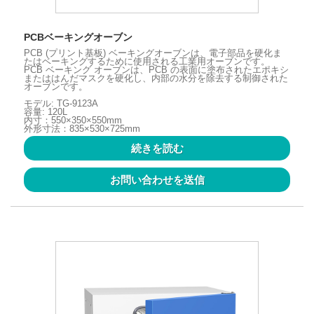
PCBベーキングオーブン
PCB (プリント基板) ベーキングオーブンは、電子部品を硬化ま
たはベーキングするために使用される工業用オーブンです。
PCB ベーキング オーブンは、PCB の表面に塗布されたエポキシ
またははんだマスクを硬化し、内部の水分を除去する制御された
オーブンです。
モデル: TG-9123A
容量: 120L
内寸：550×350×550mm
外形寸法：835×530×725mm
続きを読む
お問い合わせを送信