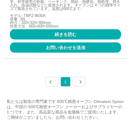
学、科学研究の乾燥、ベーキング、焼結、熱硬化、熱処理、焼き
入れ、高温試験などに使用されます。オーブンは 4 つの標準サイ
ズで製造されています。温度は600℃まで。
モデル: TBPZ-9030A
容量: 30L
内寸：320×320×300mm
外形寸法：665×600×555mm
続きを読む
お問い合わせを送信
1
私たちは製造の専門家です 600℃精密オーブン Climatest Symor
は、中国の 600℃精密オーブン メーカーおよびサプライヤーの
1 つです。また、高品質な商品を低価格でご提供いたします。
ご興味がございましたら、お問い合わせください。