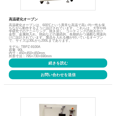
高温硬化オーブン
高温硬化オーブンは、600℃という異常な高温で高い均一性を保
ちながら動作するように設計されています。これらは、大学や科
学研究でのアニーリング、焼き戻し、コーティングの焼き付け、
金型、金属焼入れ、焼結などの連続的、長期的かつ過酷な用途向
けに設計されています。製品を入れる棚が付いているオーブン
で、サイズは30Lから200Lまであります。
モデル: TBPZ-9100A
容量: 90L
内寸：450×450×450mm
外形寸法：795×730×690mm
続きを読む
お問い合わせを送信