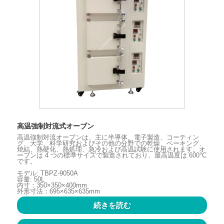
高温強制対流式オーブン
高温強制対流オーブンは、主に半導体、電子製造、コーティン
グ、大学、科学研究およびその他の分野での乾燥、ベーキング、
焼結、熱硬化、熱処理、急冷および高温試験に使用されます。オ
ーブンは 4 つの標準サイズで製造されており、最高温度は 600°C
です。
モデル: TBPZ-9050A
容量: 50L
内寸：350×350×400mm
外形寸法：695×635×635mm
続きを読む