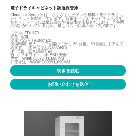
電子ドライキャビネット調湿保管庫
Climatest Symor® は、さまざまなサイズや形状の電子ドライ キ
ャビネットを製造しています。各電子ドライ キャビネット湿度
制御ストレージには最先端の除湿技術が搭載されており、2 年間
の保証が付いているため、最もコスト効率の高い選択肢です。
モデル: TDU870
容量: 870L
湿度:<5%RH Automatic
回復時間: 最大。ドアを開けてから 30 分後、30 秒後にドアを閉
めます。 (周囲温度25℃60%RH)
棚：5枚、高さ調節可能
色: オフホワイト、非 ESD 安全
内寸：W898×D572×H1698MM
外形寸法：W900*D600*H1890MM
続きを読む
お問い合わせを送信