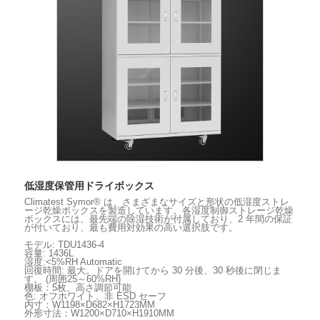
低湿度保管用ドライボックス
Climatest Symor® は、さまざまなサイズと形状の低湿度ストレ
ージ乾燥ボックスを製造しています。各湿度制御ストレージ乾燥
ボックスには、最先端の除湿技術が付属しており、2 年間の保証
が付いており、最も費用対効果の高い選択肢です。
モデル: TDU1436-4
容量: 1436L
湿度:<5%RH Automatic
回復時間: 最大。ドアを開けてから 30 分後、30 秒後に閉じま
す。 (周囲25～60%RH)
棚板：5枚、高さ調節可能
色: オフホワイト、非 ESD セーフ
内寸：W1198×D682×H1723MM
外形寸法：W1200×D710×H1910MM