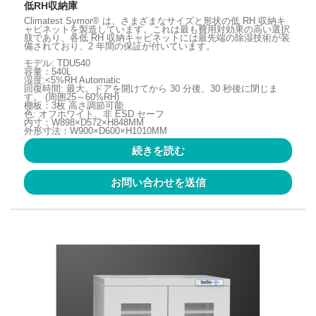
低RH収納庫
Climatest Symor® は、さまざまなサイズと形状の低 RH 収納キ
ャビネットを製造しています。これは最も費用対効果の高い選択
肢であり、各低 RH 収納キャビネットには最先端の除湿技術が装
備されており、2 年間の保証が付いています。
モデル: TDU540
容量：540L
湿度:<5%RH Automatic
回復時間: 最大。ドアを開けてから 30 分後、30 秒後に閉じま
す。 (周囲25～60%RH)
棚板：3枚 高さ調節可能
色: オフホワイト、非 ESD セーフ
内寸：W898×D572×H848MM
外形寸法：W900×D600×H1010MM
続きを読む
お問い合わせを送信