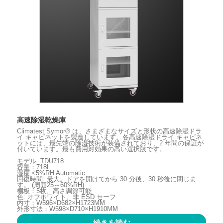
高速除湿乾燥庫
Climatest Symor® は、さまざまなサイズと形状の高速除湿ドラ
イ キャビネットを製造しています。各高速除湿ドライ キャビネ
ットには、最先端の除湿技術が装備されており、2 年間の保証が
付いています。最も費用対効果の高い選択肢です。
モデル: TDU718
容量：718L
湿度:<5%RH Automatic
回復時間: 最大。ドアを開けてから 30 分後、30 秒後に閉じま
す。 (周囲25～60%RH)
棚板：5枚、高さ調節可能
色: オフホワイト、非 ESD セーフ
内寸：W596×D682×H1723MM
外形寸法：W598×D710×H1910MM
続きを読む