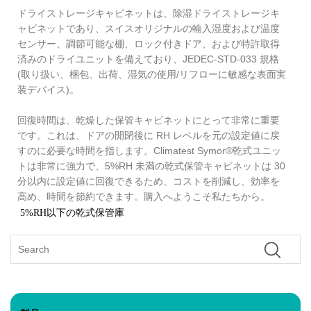
ドライストレージキャビネットは、除湿ドライストレージキ
ャビネットであり、スイスオリジナルの輸入湿度および温度
センサー、調節可能な棚、ロック付きドア、および特許取得
済みのドライユニットを備えており、JEDEC-STD-033 規格
(取り扱い、梱包、出荷、湿気の使用/リフローに敏感な表面実
装デバイス)。
回復時間は、乾燥した保管キャビネットにとって非常に重要
です。これは、ドアの開閉後に RH レベルを元の設定値に戻
すのに必要な時間を指します。Climatest Symor®乾式ユニッ
トは非常に強力で、5%RH 未満の乾式保管キャビネットは 30
分以内に設定値に回復できるため、コストを削減し、効率を
高め、時間を節約できます。購入へようこそ
私たちから。
5%RH以下の乾式保管庫