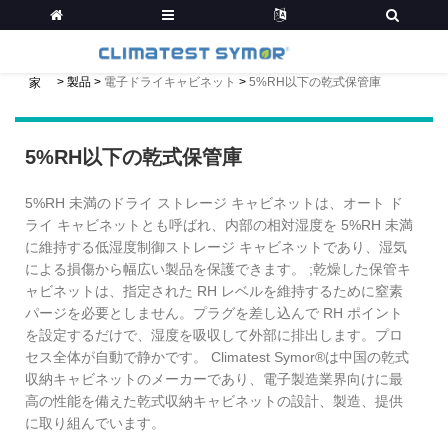
>
製品
>
電子ドライキャビネット
>
5%RH以下の乾式保管庫
家
5%RH以下の乾式保管庫
5%RH 未満のドライ ストレージ キャビネットは、オート ド
ライ キャビネットとも呼ばれ、内部の相対湿度を 5%RH 未満
に維持する低湿度制御ストレージ キャビネットであり、湿気
による損傷から幅広い製品を保護できます。 ;乾燥した保管キ
ャビネットは、指定された RH レベルを維持するために窒素
パージを必要としません。プラグを差し込んで RH ポイント
を設定するだけで、湿度を吸収して外部に排出します。プロ
セス全体が自動で静かです。 Climatest Symor®は中国の乾式
収納キャビネットのメーカーであり、電子製造業界向けに最
高の性能を備えた乾式収納キャビネットの設計、製造、提供
に取り組んでいます。