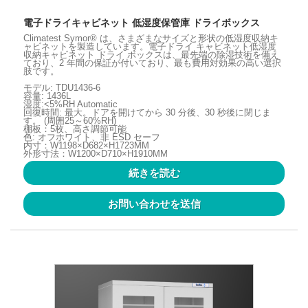
電子ドライキャビネット 低湿度保管庫 ドライボックス
Climatest Symor® は、さまざまなサイズと形状の低湿度収納キ
ャビネットを製造しています。電子ドライ キャビネット低湿度
収納キャビネット ドライ ボックスは、最先端の除湿技術を備え
ており、2 年間の保証が付いており、最も費用対効果の高い選択
肢です。
モデル: TDU1436-6
容量: 1436L
湿度:<5%RH Automatic
回復時間: 最大。ドアを開けてから 30 分後、30 秒後に閉じま
す。 (周囲25～60%RH)
棚板：5枚、高さ調節可能
色: オフホワイト、非 ESD セーフ
内寸：W1198×D682×H1723MM
外形寸法：W1200×D710×H1910MM
続きを読む
お問い合わせを送信