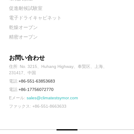
促進耐候試験室
電子ドライキャビネット
乾燥オーブン
精密オーブン
お問い合わせ
住所: No. 3215、Huhang Highway、奉賢区、上海、
231417、中国
電話:
+86-551-63853683
電話:
+86-17756072770
Eメール:
sales@climatestsymor.com
ファックス: +86-551-8663633