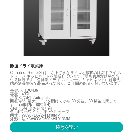
除湿ドライ収納庫
Climatest Symor® は、さまざまなサイズと形状の除湿ドライ ス
トレージ キャビネットを製造しています。最も費用対効果の高
い選択肢です。各除湿ドライ ストレージ キャビネットには最先
端の除湿技術が装備されており、2 年間の保証が付いています。
モデル: TDU435
容量：435L
湿度:<5%RH Automatic
回復時間: 最大。ドアを開けてから 30 分後、30 秒後に閉じま
す。 (周囲25～60%RH)
棚板：3枚 高さ調節可能
色: オフホワイト、非 ESD セーフ
内寸：W898×D572×H848MM
外形寸法：W900×D600×H1010MM
続きを読む