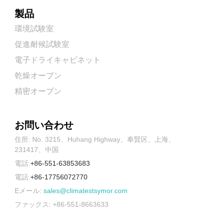
製品
環境試験室
促進耐候試験室
電子ドライキャビネット
乾燥オーブン
精密オーブン
お問い合わせ
住所: No. 3215、Huhang Highway、奉賢区、上海、
231417、中国
電話:
+86-551-63853683
電話:
+86-17756072770
Eメール:
sales@climatestsymor.com
ファックス: +86-551-8663633