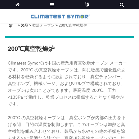
>
製品
>
乾燥オーブン
>
200℃真空乾燥炉
家
200℃真空乾燥炉
Climatest Symor®は中国の産業用真空乾燥オーブン メーカー
です。200°C の真空乾燥オーブンは、熱に敏感で酸化性のあ
る材料を乾燥するように設計されており、真空チャンバー、
真空ポンプ、機械ゲージ、およびバルブで構成されており、
オーブンは次のことができます。最高温度 200℃、圧力
<133Pa で動作し、乾燥プロセスは損傷することなく穏やか
です。
200°C の真空乾燥オーブンは、真空ポンプが内部の圧力を下
げる間、目的の温度を制御します。このオーブンは加熱と真
空機能を組み合わせており、製品から水やその他の溶媒を除
去するのに最適な方法です。真空加熱乾燥オーブンでは、比