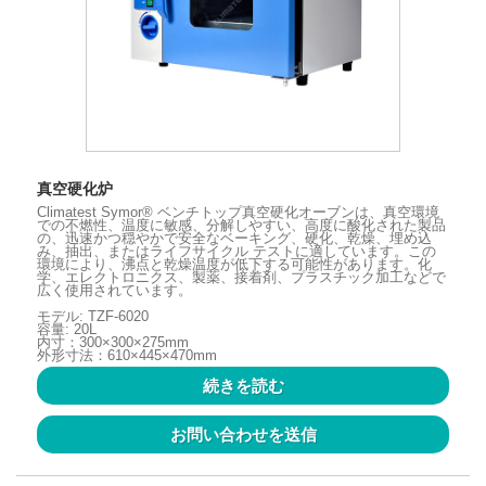
真空硬化炉
Climatest Symor® ベンチトップ真空硬化オーブンは、真空環境
での不燃性、温度に敏感、分解しやすい、高度に酸化された製品
の、迅速かつ穏やかで安全なベーキング、硬化、乾燥、埋め込
み、抽出、またはライフサイクル テストに適しています。この
環境により、沸点と乾燥温度が低下する可能性があります。化
学、エレクトロニクス、製薬、接着剤、プラスチック加工などで
広く使用されています。
モデル: TZF-6020
容量: 20L
内寸：300×300×275mm
外形寸法：610×445×470mm
続きを読む
お問い合わせを送信