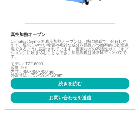
真空加熱オーブン
Climatest Symor® 真空加熱オーブンは、熱に敏感で、分解しや
すく、酸化しやすい物質や複雑な成分を迅速かつ効率的に乾燥処
理できるように設計されています。窒素などの不活性ガス（オプ
ション）に吹き込むこともでき、加熱温度は通常50℃～200℃で
す。
モデル: TZF-6090
容量: 90L
内寸：450×450×450mm
外形寸法：755×595×720mm
続きを読む
お問い合わせを送信