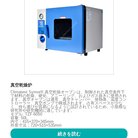
真空乾燥炉
Climatest Symor® 真空乾燥オーブンは、制御された真空条件下
で材料の乾燥、硬化、アニーリング、およびガス抜きに使用され
ます。真空オーブンは通常、真空チャンバー、発熱体、温度コン
トローラー、真空ポンプで構成されます。占有スペースが少な
く、持ち運びが容易になるように設計されているため、小規模な
研究所や研究機関に適しています。
モデル: TZF-6050
容量: 50L
内寸：415×370×345mm
外形寸法：720×515×535mm
続きを読む