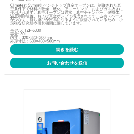
Climatest Symor® ベンチトップ真空オーブンは、制御された真
空条件下で材料の乾燥、硬化、アニーリング、およびガス抜きに
使用されます。真空オーブンは通常、真空チャンバー、発熱体、
温度制御装置、および真空ポンプで構成されます。占有スペース
が少なく、持ち運びが容易になるように設計されているため、小
規模な研究所や研究機関に適しています。
モデル: TZF-6030
容量: 30L
内寸：320×320×300mm
外形寸法：630×460×500mm
続きを読む
お問い合わせを送信