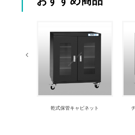
おすすめ商品
ネット
乾式保管キャビネット