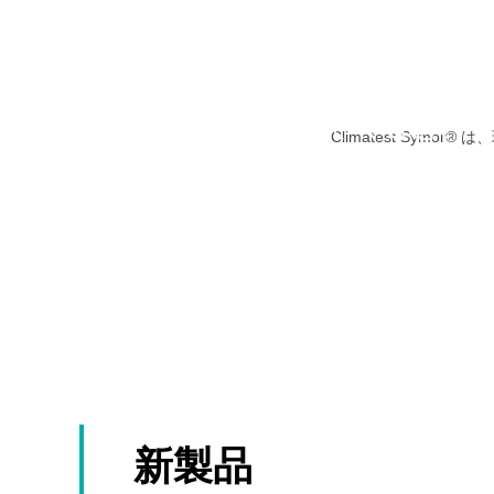
3 色のタワーライトを備えた、低湿度保管用の <5%RH 電子ドライ キャビネット。米国に出荷されます。
Climatest Sy
これらの電子ドライキャビネットには、過湿ブザー/
血圧計/体温計検査用の温湿度試験室がベトナムに出荷されました。
信号警報、およびドア開放ブザー/信号警報が取り付
けられています。
温湿度試験室では、温度は-70℃～180℃、湿度は10%
+
～98%RHに制御され、高低温サイクル試験、温度と
湿度の交互試験を実施し、これらの極端な環境条件
+
に製品がどのように反応するかを検査します。
新製品