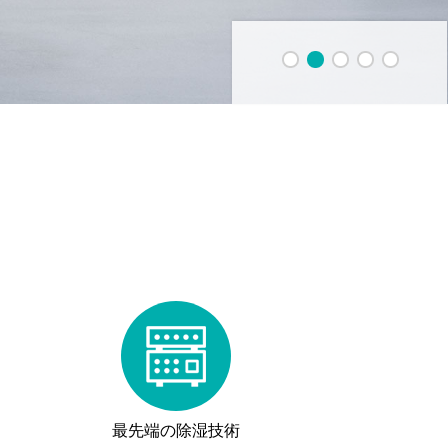
1
2
3
4
5
最先端の除湿技術