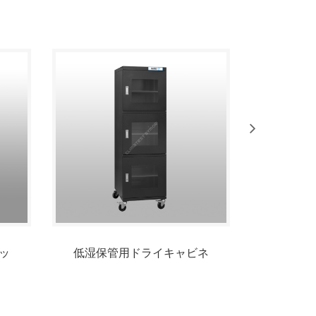
ッ
低湿保管用ドライキャビネ
1%RH
ット