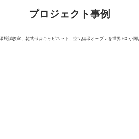
プロジェクト事例
パキスタン政府プロジェクトに出荷されたベンチトップ温度試験チャンバー。温度範囲は -70 °C ～ 180 °C、容量は 22 L、カスケード システムです。
mor® は、環境試験室、乾式保管キャビネット、空気循環オーブンを世界 60 
Climatest Symor® ベンチトップ温度試験チャンバー
電子部品保管用の低湿度保管用ドライキャビネットがニュージーランドに出荷されました。
は、その技術的な利点とコンパクトな設計が特徴
で、研究室の有効な作業スペースを最大限に活用
Climatest Symor® 低湿度保管ドライ キャビネットは
+
し、近年のベストセラーとなっています。
電子アセンブリの生産ラインに適用され、湿度は
5%RH 未満で、頻繁なドアの開閉に適した高速除湿
+
モジュールが装備されています。内部湿度は 30 分以
内に設定値まで回復します。 (ドアを開けて30秒後に
閉めます)