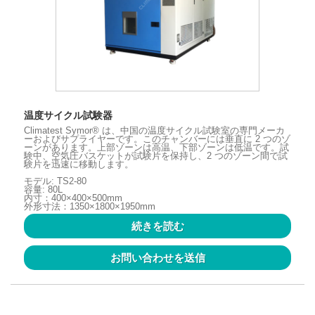
温度サイクル試験器
Climatest Symor® は、中国の温度サイクル試験室の専門メーカ
ーおよびサプライヤーです。このチャンバーには垂直に 2 つのゾ
ーンがあります。上部ゾーンは高温、下部ゾーンは低温です。試
験中、空気圧バスケットが試験片を保持し、2 つのゾーン間で試
験片を迅速に移動します。
モデル: TS2-80
容量: 80L
内寸：400×400×500mm
外形寸法：1350×1800×1950mm
続きを読む
お問い合わせを送信