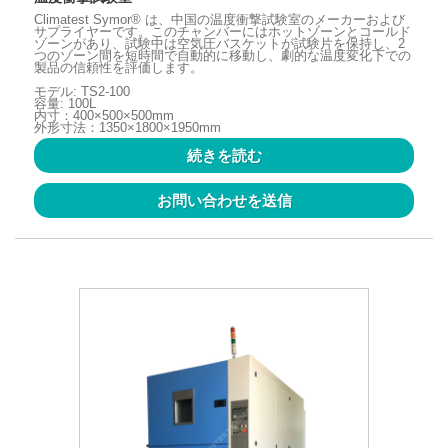
Climatest Symor® は、中国の温度衝撃試験室のメーカーおよび
サプライヤーです。このチャンバーにはホットゾーンとコールド
ゾーンがあり、試験中は空気圧バスケットが試験片を保持し、2
つのゾーン間を短時間で自動的に移動し、劇的な温度変化下での
製品の信頼性を評価します。
モデル: TS2-100
容量: 100L
内寸：400×500×500mm
外形寸法：1350×1800×1950mm
続きを読む
お問い合わせを送信