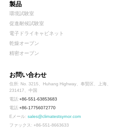
製品
環境試験室
促進耐候試験室
電子ドライキャビネット
乾燥オーブン
精密オーブン
お問い合わせ
住所: No. 3215、Huhang Highway、奉賢区、上海、
231417、中国
電話:
+86-551-63853683
電話:
+86-17756072770
Eメール:
sales@climatestsymor.com
ファックス: +86-551-8663633