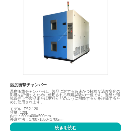
温度衝撃チャンバー
温度衝撃チャンバーは、製品に対する急速かつ極端な温度変化の
影響を評価するために使用される環境試験の一種です。過酷な環
境条件下で製品または材料がどのように機能するかを評価するた
めに使用されます。
モデル: TS2-120
容量: 120L
内寸：600×400×500mm
外形寸法：1700×1850×1700mm
続きを読む