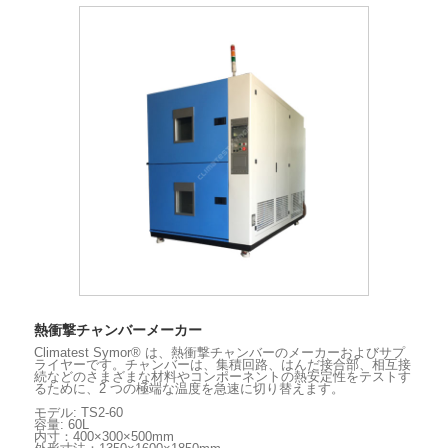
熱衝撃チャンバーメーカー
Climatest Symor® は、熱衝撃チャンバーのメーカーおよびサプ
ライヤーです。チャンバーは、集積回路、はんだ接合部、相互接
続などのさまざまな材料やコンポーネントの熱安定性をテストす
るために、2 つの極端な温度を急速に切り替えます。
モデル: TS2-60
容量: 60L
内寸：400×300×500mm