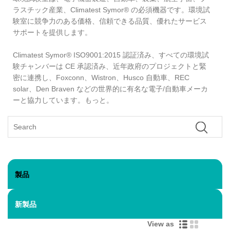
ラスチック産業、Climatest Symor® の必須機器です。環境試
験室に競争力のある価格、信頼できる品質、優れたサービス
サポートを提供します。
Climatest Symor® ISO9001:2015 認証済み、すべての環境試
験チャンバーは CE 承認済み、近年政府のプロジェクトと緊
密に連携し、Foxconn、Wistron、Husco 自動車、REC
solar、Den Braven などの世界的に有名な電子/自動車メーカ
ーと協力しています。もっと。
製品
新製品
View as