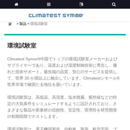
>
製品
>
環境試験室
家
環境試験室
Climatest Symor®中国でトップの環境試験室メーカーおよび
サプライヤーであり、温度および湿度制御技術に専念し、優
れた技術サポート、最先端の品質、安心のサービスを提供し
て、世界 20 か国以上に輸出しています。Climatestシモール®
世界市場で確固たる地位を築いています。
環境試験室は、高低温、高湿度、塩水噴霧、紫外線などの特
定の大気条件をシミュレートするように設計されており、さ
まざまな製品や新素材の信頼性、安定性、実用性を研究開発
の初期段階でテストします。
環境試験室は、電子機器製造、自動車、製薬、航空宇宙、プ