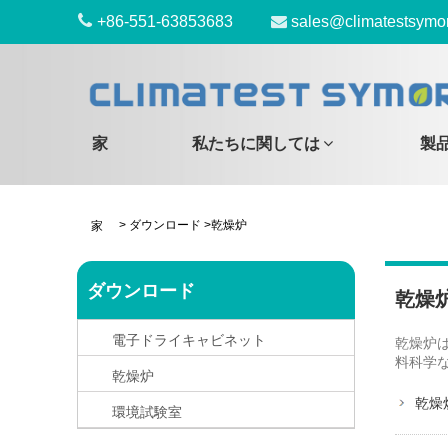
+86-551-63853683
sales@climatestsymo
家
私たちに関しては
製
>
ダウンロード
>
乾燥炉
家
ダウンロード
乾燥
電子ドライキャビネット
乾燥炉
料科学
乾燥炉
乾燥
環境試験室