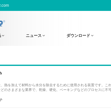
r.com
品
ニュース
ダウンロード
炉
は、熱を加えて材料から水分を除去するために使用される装置です。こ
などのさまざまな業界で、乾燥、硬化、ベーキングなどのプロセスに不
炉