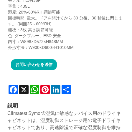
モデル: TDA435F
容量：435L
湿度: 20%-60%RH 調節可能
回復時間: 最大。ドアを開けてから 30 分後、30 秒後に閉じま
す。 (周囲25～60%RH)
棚板：3枚 高さ調節可能
色: ダークブルー、ESD 安全
内寸：W898×D572×H848MM
外形寸法：W900×D600×H1010MM
お問い合わせを送信
Facebook
X
WhatsApp
Pinterest
LinkedIn
Share
説明
Climatest Symor®湿気に敏感なデバイス用のドライキ
ャビネットは、湿度制御ストレージ用の電子ドライキ
ャビネットであり、高速除湿で正確な湿度制御を維持