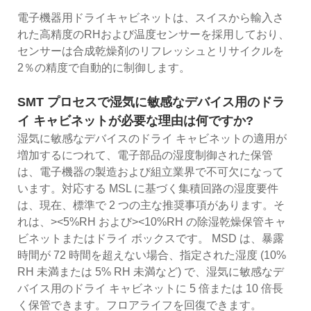
電子機器用ドライキャビネットは、スイスから輸入さ
れた高精度のRHおよび温度センサーを採用しており、
センサーは合成乾燥剤のリフレッシュとリサイクルを
2％の精度で自動的に制御します。
SMT プロセスで湿気に敏感なデバイス用のドラ
イ キャビネットが必要な理由は何ですか?
湿気に敏感なデバイスのドライ キャビネットの適用が
増加するにつれて、電子部品の湿度制御された保管
は、電子機器の製造および組立業界で不可欠になって
います。対応する MSL に基づく集積回路の湿度要件
は、現在、標準で 2 つの主な推奨事項があります。そ
れは、><5%RH および><10%RH の除湿乾燥保管キャ
ビネットまたはドライ ボックスです。 MSD は、暴露
時間が 72 時間を超えない場合、指定された湿度 (10%
RH 未満または 5% RH 未満など) で、湿気に敏感なデ
バイス用のドライ キャビネットに 5 倍または 10 倍長
く保管できます。フロアライフを回復できます。