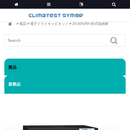
>
製品
>
電子ドライキャビネット
>
20-60%RH 乾式収納庫
家
製品
新製品