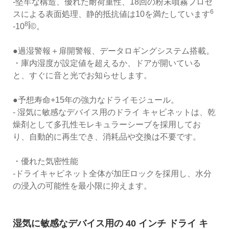
-堅牢な構造、優れた耐荷重性、18回の粉末噴霧プロセ
6
スによる表面処理、静的抵抗値は10を満たしています
8
-10
Î©。
●過湿警報＋扉開警報、データロギングシステム搭載。
・庫内湿度が設定値を超えるか、ドアが開いている
と、すぐに音と光でお知らせします。
●予想寿命+15年の強力なドライモジュール。
- 湿気に敏感なデバイス用のドライ キャビネットは、乾
燥剤として多孔性モレキュラーシーブを採用してお
り、自動的に再生でき、消耗品や交換は不要です。
・優れた気密性能
-ドライキャビネット全体が加圧ロックを採用し、水分
の浸入の可能性を最小限に抑えます。
湿気に敏感なデバイス用の 40 インチ ドライ キ