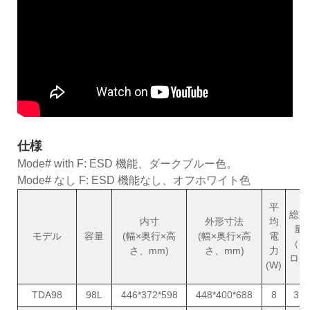
仕様
Mode# with F: ESD 機能、ダークブルー色。
Mode# なし F: ESD 機能なし、オフホワイト色
平
総重
内寸
外形寸法
均
量
モデル
容量
(幅×奥行×高
(幅×奥行×高
電
（キ
さ、mm)
さ、mm)
力
ロ）
(W)
TDA98
98L
446*372*598
448*400*688
8
31