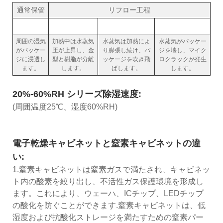
通常保管
リフロー工程
周囲の湿気
加熱中は水蒸気
水蒸気は加熱によ
水蒸気がパッケー
がパッケー
圧が上昇し、金
り膨張し続け、パ
ジを壊し、マイク
ジに浸透し
型と樹脂が分離
ッケージを吹き飛
ロクラックが発生
ます。
します。
ばします。
します。
20%-60%RH シリーズ除湿速度:
(周囲温度25℃、湿度60%RH)
電子乾燥キャビネットと窒素キャビネットの違
い:
1.窒素キャビネットは窒素ガスで満たされ、キャビネッ
ト内の酸素を絞り出し、不活性ガス保護環境を形成し
ます。これにより、ウェーハ、ICチップ、LEDチップ
の酸化を防ぐことができます.窒素キャビネットは、低
湿度および抗酸化ストレージを満たすための窒素パー