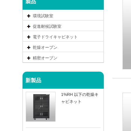
製品
環境試験室
促進耐候試験室
電子ドライキャビネット
乾燥オーブン
精密オーブン
新製品
1%RH 以下の乾燥キ
ャビネット