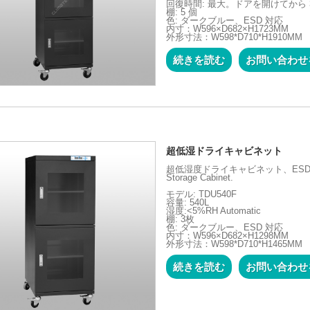
回復時間: 最大。ドアを開けてから 3
棚: 5 個
色: ダークブルー、ESD 対応
内寸：W596×D682×H1723MM
外形寸法：W598*D710*H1910MM
続きを読む
お問い合わせ
超低湿ドライキャビネット
超低湿度ドライキャビネット、ESD安全
Storage Cabinet.
モデル: TDU540F
容量: 540L
湿度:<5%RH Automatic
棚: 3枚
色: ダークブルー、ESD 対応
内寸：W596×D682×H1298MM
外形寸法：W598*D710*H1465MM
続きを読む
お問い合わせ