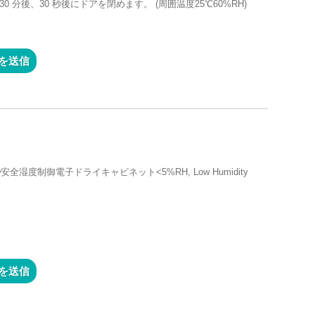
0 分後、30 秒後にドアを閉めます。 (周囲温度25℃60%RH)
を送信
湿度制御電子ドライキャビネット<5%RH, Low Humidity
を送信