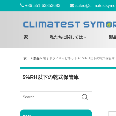
+86-551-63853683
sales@climatestsymo
家
私たちに関しては
製
>
製品
>
電子ドライキャビネット
>
5%RH以下の乾式保管庫
家
5%RH以下の乾式保管庫