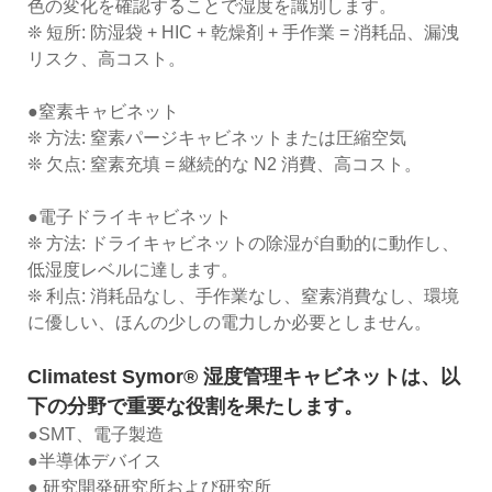
色の変化を確認することで湿度を識別します。
❊ 短所: 防湿袋 + HIC + 乾燥剤 + 手作業 = 消耗品、漏洩
リスク、高コスト。
●窒素キャビネット
❊ 方法: 窒素パージキャビネットまたは圧縮空気
❊ 欠点: 窒素充填 = 継続的な N2 消費、高コスト。
●電子ドライキャビネット
❊ 方法: ドライキャビネットの除湿が自動的に動作し、
低湿度レベルに達します。
❊ 利点: 消耗品なし、手作業なし、窒素消費なし、環境
に優しい、ほんの少しの電力しか必要としません。
Climatest Symor® 湿度管理キャビネットは、以
下の分野で重要な役割を果たします。
●SMT、電子製造
●半導体デバイス
● 研究開発研究所および研究所