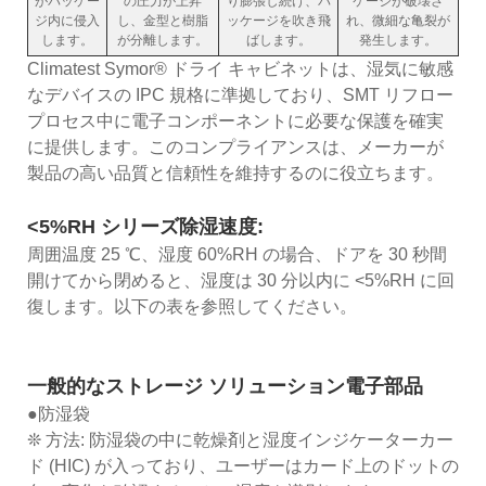
がパッケー
の圧力が上昇
り膨張し続け、パ
ケージが破壊さ
ジ内に侵入
し、金型と樹脂
ッケージを吹き飛
れ、微細な亀裂が
します。
が分離します。
ばします。
発生します。
Climatest Symor® ドライ キャビネットは、湿気に敏感
なデバイスの IPC 規格に準拠しており、SMT リフロー
プロセス中に電子コンポーネントに必要な保護を確実
に提供します。このコンプライアンスは、メーカーが
製品の高い品質と信頼性を維持するのに役立ちます。
<5%RH シリーズ除湿速度:
周囲温度 25 ℃、湿度 60%RH の場合、ドアを 30 秒間
開けてから閉めると、湿度は 30 分以内に <5%RH に回
復します。以下の表を参照してください。
一般的なストレージ ソリューション
電子部品
●防湿袋
❊ 方法: 防湿袋の中に乾燥剤と湿度インジケーターカー
ド (HIC) が入っており、ユーザーはカード上のドットの