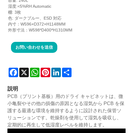
容量: 240L
湿度:<5%RH Automatic
棚: 3枚
色: ダークブルー、ESD 対応
内寸：W596×D372×H1148MM
外形寸法：W598*D400*H1310MM
お問い合わせを送信
Facebook
X
WhatsApp
Pinterest
LinkedIn
Share
説明
PCB（プリント基板）用のドライ キャビネットは、微
小亀裂やその他の損傷の原因となる湿気から PCB を保
護する最適な環境を維持するように設計された保管ソ
リューションです。乾燥剤を使用して湿気を吸収し、
定期的に再生して低湿度レベルを維持します。