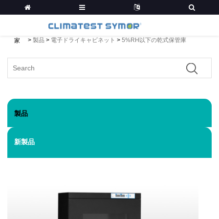
>
製品
>
電子ドライキャビネット
>
5%RH以下の乾式保管庫
家
製品
新製品