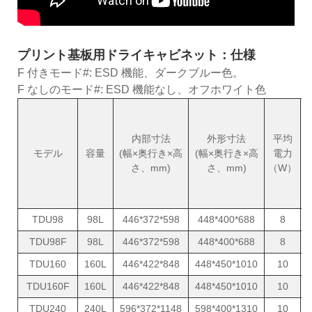
プリント基板用ドライキャビネット：仕様
F 付きモード#: ESD 機能、ダークブルー色。
F なしのモード#: ESD 機能なし、オフホワイト色
内部寸法
外形寸法
平均
モデル
容量
(幅×奥行き×高
(幅×奥行き×高
電力
さ、mm)
さ、mm)
（W）
(
TDU98
98L
446*372*598
448*400*688
8
TDU98F
98L
446*372*598
448*400*688
8
TDU160
160L
446*422*848
448*450*1010
10
TDU160F
160L
446*422*848
448*450*1010
10
TDU240
240L
596*372*1148
598*400*1310
10