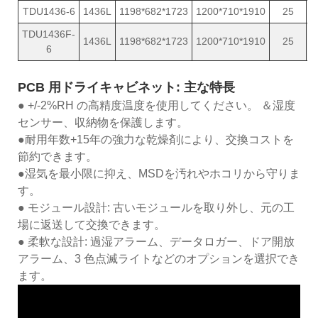
TDU1436-6
1436L
1198*682*1723
1200*710*1910
25
1
TDU1436F-
1436L
1198*682*1723
1200*710*1910
25
1
6
PCB 用ドライキャビネット: 主な特長
● +/-2%RH の高精度温度を使用してください。 ＆湿度
センサー、収納物を保護します。
●耐用年数+15年の強力な乾燥剤により、交換コストを
節約できます。
●湿気を最小限に抑え、MSDを汚れやホコリから守りま
す。
● モジュール設計: 古いモジュールを取り外し、元の工
場に返送して交換できます。
● 柔軟な設計: 過湿アラーム、データロガー、ドア開放
アラーム、3 色点滅ライトなどのオプションを選択でき
ます。