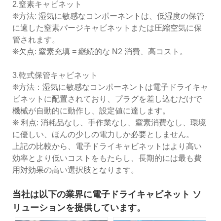
2.窒素キャビネット
❊方法: 湿気に敏感なコンポーネントは、低湿度の保管
に適した窒素パージキャビネットまたは圧縮空気に保
管されます。
❊欠点: 窒素充填 = 継続的な N2 消費、高コスト。
3.乾式保管キャビネット
❊方法：湿気に敏感なコンポーネントは電子ドライキャ
ビネットに配置されており、プラグを差し込むだけで
機械が自動的に動作し、設定値に達します。
❊ 利点: 消耗品なし、手作業なし、窒素消費なし、環境
に優しい、ほんの少しの電力しか必要としません。
上記の比較から、電子ドライキャビネットはより高い
効率とより低いコストをもたらし、長期的には最も費
用対効果の高い選択肢となります。
当社は以下の業界に電子ドライキャビネット ソ
リューションを提供しています。