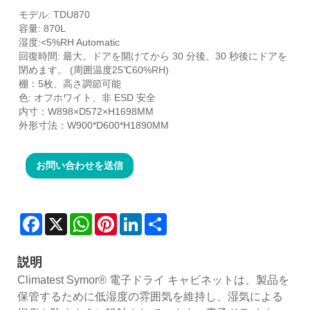
モデル: TDU870
容量: 870L
湿度:<5%RH Automatic
回復時間: 最大。ドアを開けてから 30 分後、30 秒後にドアを
閉めます。 (周囲温度25℃60%RH)
棚：5枚、高さ調節可能
色: オフホワイト、非 ESD 安全
内寸：W898×D572×H1698MM
外形寸法：W900*D600*H1890MM
お問い合わせを送信
Facebook
X
WhatsApp
Pinterest
LinkedIn
Share
説明
Climatest Symor® 電子ドライ キャビネットは、製品を
保管するために低湿度の雰囲気を維持し、湿気による