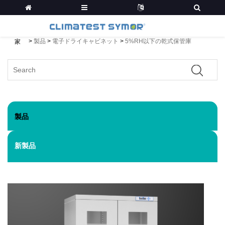
>
製品
>
電子ドライキャビネット
>
5%RH以下の乾式保管庫
家
製品
新製品