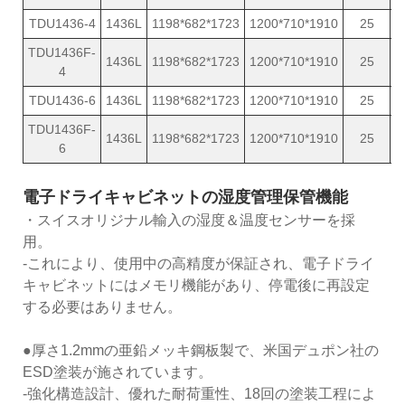
TDU1436-4
1436L
1198*682*1723
1200*710*1910
25
1
TDU1436F-
1436L
1198*682*1723
1200*710*1910
25
1
4
TDU1436-6
1436L
1198*682*1723
1200*710*1910
25
1
TDU1436F-
1436L
1198*682*1723
1200*710*1910
25
1
6
電子ドライキャビネットの湿度管理保管機能
・スイスオリジナル輸入の湿度＆温度センサーを採
用。
-これにより、使用中の高精度が保証され、電子ドライ
キャビネットにはメモリ機能があり、停電後に再設定
する必要はありません。
●厚さ1.2mmの亜鉛メッキ鋼板製で、米国デュポン社の
ESD塗装が施されています。
-強化構造設計、優れた耐荷重性、18回の塗装工程によ