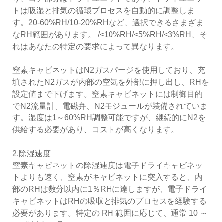
トは吸湿と排気の循環プロセスを自動的に調整しま
す。20-60%RH/10-20%RHなど、選択できるさまざま
なRH範囲があります。 /<10%RH/<5%RH/<3%RH、そ
れはあなたの特定の要求によって異なります。
窒素キャビネットはN2ガスパージを使用しており、充
填されたN2ガスが内部の空気を外部に押し出し、RHを
設定値まで下げます。窒素キャビネットには制御目的
でN2流量計、電磁弁、N2モジュールが装備されていま
す。湿度は1～60%RH調整可能ですが、継続的にN2を
供給する必要があり、コストが高くなります。
2.除湿速度
窒素キャビネットの除湿速度は電子ドライキャビネッ
トよりも速く、窒素がキャビネットに突入すると、内
部のRHは数分以内に1％RHに達しますが、電子ドライ
キャビネットはRHの吸収と排気のプロセスを経験する
必要があります。特定の RH 範囲に応じて、通常 10 ～