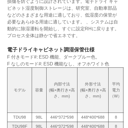
損傷を防ぐように設計されています。電子ドライ キャ
ビネット湿度制御ストレージは、研究室、自動車部品
などのさまざまな用途に適しており、低湿度の保管が
必要なあらゆる用途に適しています。 、システムは自
動的に除湿運転を開始し、すぐに設定RHに戻ります。
プロセス全体は静かで省エネです。
電子ドライキャビネット調湿保管仕様
F 付きモード#: ESD 機能、ダークブルー色。
F なしのモード#: ESD 機能なし、オフホワイト色
内部寸法
外形寸法
平均
モデル
容量
(幅×奥行き×高
(幅×奥行き×高
電力
さ、mm)
さ、mm)
（W）
(
TDU98
98L
446*372*598
448*400*688
8
TDU98F
98L
446*372*598
448*400*688
8