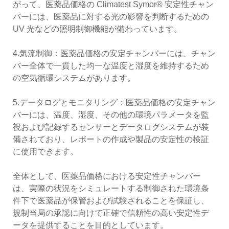
がって、医薬品価格の Climatest Symor® 安定性チャン
バーには、医薬品に対する光の影響を判断するための
UV 光などの照明制御機能が備わっています。
4.気流制御：医薬品価格の安定チャンバーには、チャン
バー全体で一貫した均一な温度と湿度を維持するため
の空気循環システムがあります。
5.データログとモニタリング：医薬品価格の安定チャン
バーには、温度、湿度、その他の環境パラメータを監
視および記録するセンサーとデータログシステムが装
備されており、レポートの作成や製品の安定性の検証
に使用できます。
全体として、医薬品価格における安定性チャンバー
は、実際の状況をシミュレートする制御された環境条
件下で医薬品が保管および試験されることを保証し、
規制当局の承認に向けて正確で信頼性の高い安定性デ
ータを提供することを目的としています。