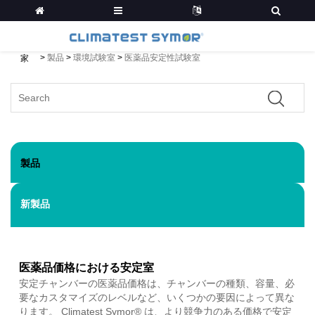
>
製品
>
環境試験室
>
医薬品安定性試験室
家
製品
新製品
医薬品価格における安定室
安定チャンバーの医薬品価格は、チャンバーの種類、容量、必
要なカスタマイズのレベルなど、いくつかの要因によって異な
ります。 Climatest Symor® は、より競争力のある価格で安定