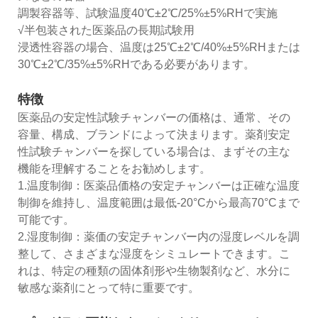
調製容器等、試験温度40℃±2℃/25%±5%RHで実施
√半包装された医薬品の長期試験用
浸透性容器の場合、温度は25℃±2℃/40%±5%RHまたは
30℃±2℃/35%±5%RHである必要があります。
特徴
医薬品の安定性試験チャンバーの価格は、通常、その
容量、構成、ブランドによって決まります。薬剤安定
性試験チャンバーを探している場合は、まずその主な
機能を理解することをお勧めします。
1.温度制御：医薬品価格の安定チャンバーは正確な温度
制御を維持し、温度範囲は最低-20°Cから最高70°Cまで
可能です。
2.湿度制御：薬価の安定チャンバー内の湿度レベルを調
整して、さまざまな湿度をシミュレートできます。こ
れは、特定の種類の固体剤形や生物製剤など、水分に
敏感な薬剤にとって特に重要です。