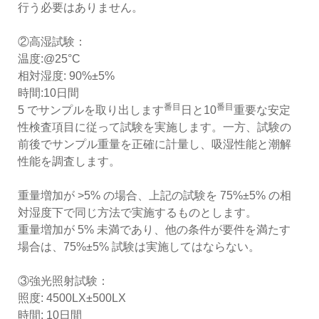
行う必要はありません。
②高湿試験：
温度:@25°C
相対湿度: 90%±5%
時間:10日間
番目
番目
5 でサンプルを取り出します
日と10
重要な安定
性検査項目に従って試験を実施します。一方、試験の
前後でサンプル重量を正確に計量し、吸湿性能と潮解
性能を調査します。
重量増加が >5% の場合、上記の試験を 75%±5% の相
対湿度下で同じ方法で実施するものとします。
重量増加が 5% 未満であり、他の条件が要件を満たす
場合は、75%±5% 試験は実施してはならない。
③強光照射試験：
照度: 4500LX±500LX
時間: 10日間