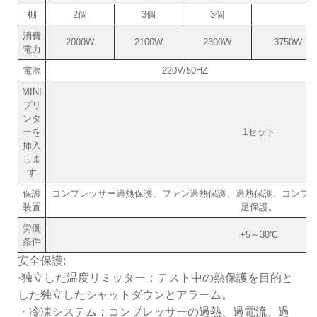
棚
2個
3個
3個
消費
2000W
2100W
2300W
3750W
電力
電源
220V/50HZ
MINI
プリ
ンタ
ーを
1セット
挿入
しま
す
保護
コンプレッサー過熱保護、ファン過熱保護、過熱保護、コンプ
装置
足保護。
労働
+5～30℃
条件
安全保護:
·独立した温度リミッター：テスト中の熱保護を目的と
した独立したシャットダウンとアラーム。
・冷凍システム：コンプレッサーの過熱、過電流、過