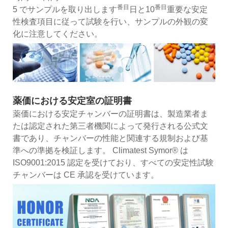
番目
番目
5 でサンプルを取り出します
日と10
重要な安定
性検査項目に従って試験を行い、サンプルの外観の変
化に注意してください。
薬価における安定室の証明書
薬価における安定チャンバーの証明書は、製造業者ま
たは認定された第三者機関によって発行される公式文
書であり、チャンバーの性能と関連する規制および基
準への準拠を検証します。 Climatest Symor® は
ISO9001:2015 認定を受けており、すべての安定性試験
チャンバーは CE 承認を受けています。