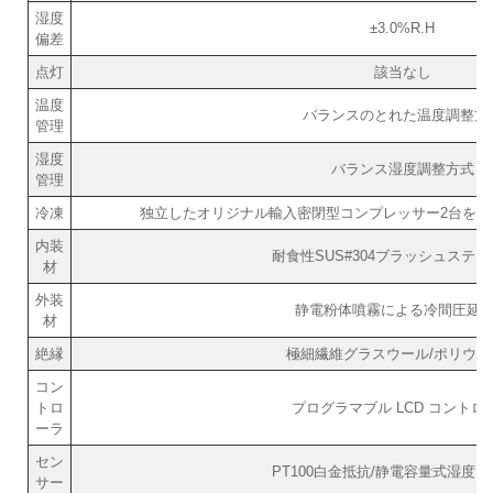
湿度
±3.0%R.H
偏差
点灯
該当なし
温度
バランスのとれた温度調整方
管理
湿度
バランス湿度調整方式
管理
冷凍
独立したオリジナル輸入密閉型コンプレッサー2台を自動切
内装
耐食性SUS#304ブラッシュステ
材
外装
静電粉体噴霧による冷間圧延
材
絶縁
極細繊維グラスウール/ポリウレ
コン
トロ
プログラマブル LCD コントロ
ーラ
セン
PT100白金抵抗/静電容量式湿度
サー