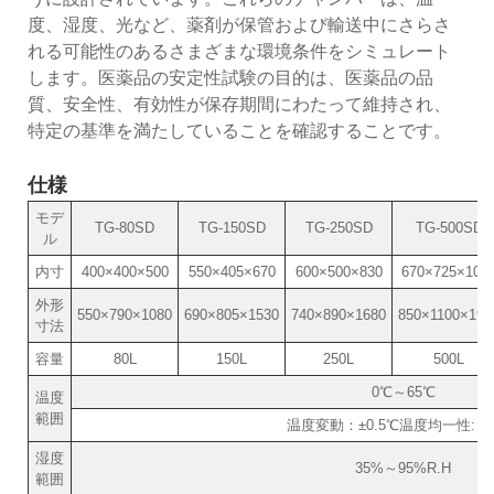
度、湿度、光など、薬剤が保管および輸送中にさらさ
れる可能性のあるさまざまな環境条件をシミュレート
します。医薬品の安定性試験の目的は、医薬品の品
質、安全性、有効性が保存期間にわたって維持され、
特定の基準を満たしていることを確認することです。
仕様
モデ
TG-80SD
TG-150SD
TG-250SD
TG-500SD
ル
内寸
400×400×500
550×405×670
600×500×830
670×725×102
外形
550×790×1080
690×805×1530
740×890×1680
850×1100×193
寸法
容量
80L
150L
250L
500L
0℃～65℃
温度
範囲
温度変動：±0.5℃温度均一性: ±2
湿度
35%～95%R.H
範囲