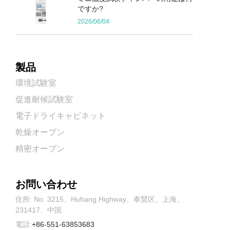
ですか?
2026/06/04
製品
環境試験室
促進耐候試験室
電子ドライキャビネット
乾燥オーブン
精密オーブン
お問い合わせ
住所: No. 3215、Huhang Highway、奉賢区、上海、
231417、中国
電話:
+86-551-63853683