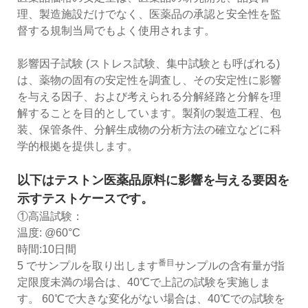
理、製造施設だけでなく、医薬品の承認と安全性を監
督する規制当局でもよく使用されます。
影響因子試験 (ストレス試験、集中試験とも呼ばれる)
は、薬物の固有の安定性を調査し、その安定性に影響
を与える因子、および考えられる分解経路と分解を理
解することを目的としています。製剤の製造工程、包
装、保管条件、分解生成物の分析方法の確立などに科
学的根拠を提供します。
以下はテストン医薬品原料に影響を与える要因を
示すテストケースです。
①高温試験：
温度: @60°C
時間:10日間
番目
5 でサンプルを取り出します
サンプルの含有量が指
定限度未満の場合は、40℃で上記の試験を実施しま
す。 60℃で大きな変化がない場合は、40℃での試験を