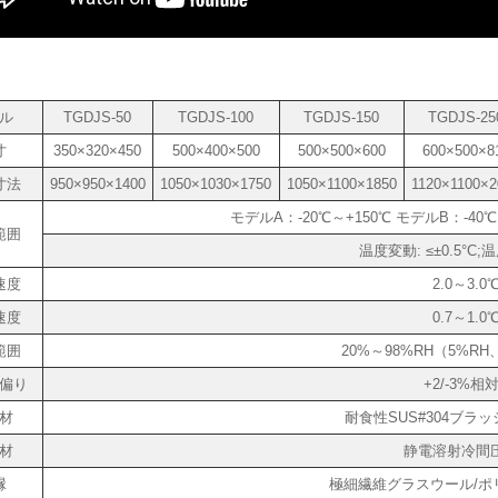
ル
TGDJS-50
TGDJS-100
TGDJS-150
TGDJS-25
寸
350×320×450
500×400×500
500×500×600
600×500×8
寸法
950×950×1400
1050×1030×1750
1050×1100×1850
1120×1100×2
モデルA：-20℃～+150℃ モデルB：-40℃
範囲
温度変動: ≤±0.5°C;
速度
2.0～3.0
速度
0.7～1.0
範囲
20%～98%RH（5%R
偏り
+2/-3%相
材
耐食性SUS#304ブラ
材
静電溶射冷間
縁
極細繊維グラスウール/ポ