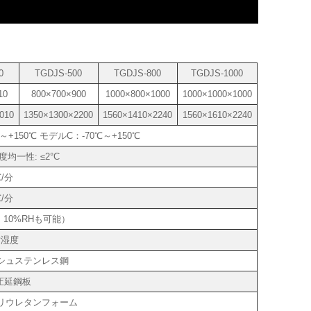
0
TGDJS-500
TGDJS-800
TGDJS-1000
10
800×700×900
1000×800×1000
1000×1000×1000
010
1350×1300×2200
1560×1410×2240
1560×1610×2240
～+150℃ モデルC：-70℃～+150℃
温度均一性: ≤2°C
℃/分
℃/分
H、10%RHも可能）
対湿度
ッシュステンレス鋼
圧延鋼板
リウレタンフォーム