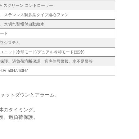
ッチ スクリーン コントローラー
、ステンレス製多葉タイプ遠心ファン
、水切れ警報付自動給水
ード
独立システム
 ユニット冷却モード/デュアル冷却モード(空冷)
保護、過負荷溶断保護、音声信号警報、水不足警報
0V 50HZ/60HZ
シャットダウンとアラーム。
。
体のタイミング。
護、過負荷保護。