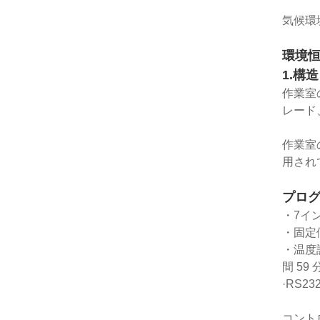
気候環
環境
1.構造
作業室
レード
作業室
用され
プログ
・7イ
・固定
・温度
間 59 
·RS
コント