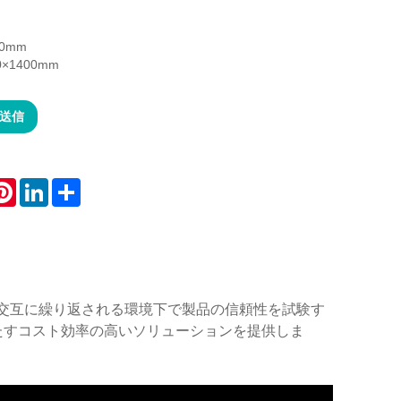
50mm
×1400mm
送信
atsApp
Pinterest
LinkedIn
Share
交互に繰り返される環境下で製品の信頼性を試験す
要件を満たすコスト効率の高いソリューションを提供しま