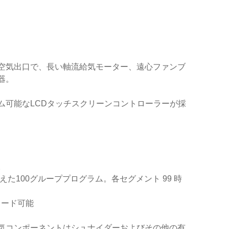
空気出口で、長い軸流給気モーター、遠心ファンブ
器。
ム可能なLCDタッチスクリーンコントローラーが採
。
た100グループプログラム。各セグメント 99 時
ロード可能
気コンポーネントはシュナイダーおよびその他の有