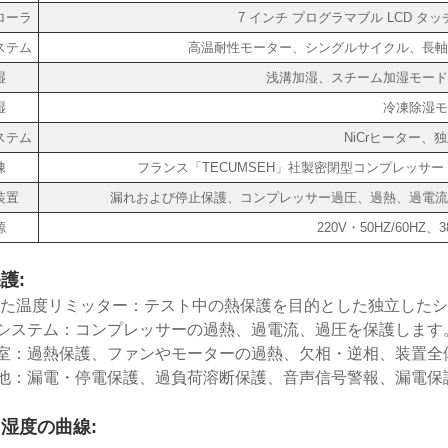
ローラ
7 インチ プログラマブル LCD タ
ステム
高温耐性モーター、シングルサイクル、長軸
湿
浅溝加湿、スチーム加湿モード
湿
冷凍除湿モ
ステム
NiCrヒーター、
凍
フランス「TECUMSEH」社製密閉型コンプレッサー
装置
漏れおよび停止保護、コンプレッサー過圧、過熱、過電流
源
220V・50HZ/60HZ、38
護:
した温度リミッター：テスト中の熱保護を目的とした独立した
システム：コンプレッサーの過熱、過電流、過圧を保護します
室：過熱保護、ファンやモーターの過熱、欠相・逆相、装置全
他：漏電・停電保護、過負荷溶断保護、音声信号警報、漏電保
湿度の曲線: