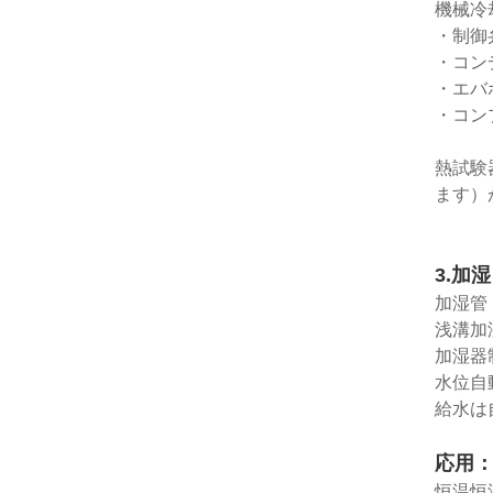
機械冷
・制御
・コン
・エバ
・コン
熱試験
ます）
3.加
加湿管
浅溝加
加湿器
水位自
給水は
応用
恒温恒