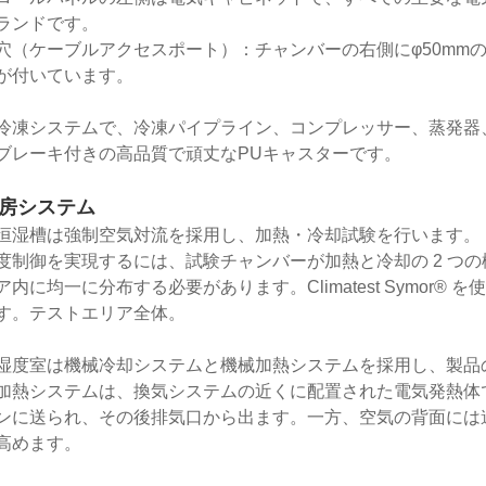
ランドです。
穴（ケーブルアクセスポート）：チャンバーの右側にφ50mm
が付いています。
冷凍システムで、冷凍パイプライン、コンプレッサー、蒸発器
ブレーキ付きの高品質で頑丈なPUキャスターです。
暖房システム
恒湿槽は強制空気対流を採用し、加熱・冷却試験を行います。
度制御を実現するには、試験チャンバーが加熱と冷却の 2 つ
ア内に均一に分布する必要があります。Climatest Symor
す。テストエリア全体。
湿度室は機械冷却システムと機械加熱システムを採用し、製品
加熱システムは、換気システムの近くに配置された電気発熱体
ンに送られ、その後排気口から出ます。一方、空気の背面には
高めます。