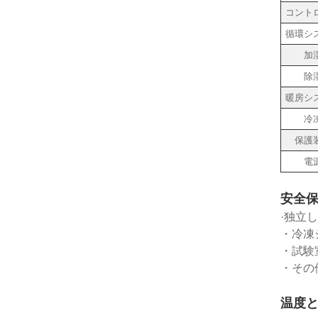
コント
循環シ
加
除
暖房シ
冷
保護
電
安全保
·独立
・冷凍
・試験
・その
温度と