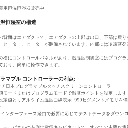
境用恒温恒湿器販売中
恒温恒湿室の構造
の背面はエアダクトで、エアダクトの上部は出口、下部は戻り
、ヒーター、ヒーターが装備されています。内部には冷凍蒸発
の横にコントロールパネルがあり、温湿度制御室にはプログラ
ており、簡単に操作できます。
ラマブル コントローラーの利点:
ンチ日本プログラマブルタッチスクリーンコントローラ
値モードまたはプログラムモードで温度ポイントを設定します
設定値とリアルタイム温度曲線表示 ·999セグメントメモリを備え
分
232インターフェース経由で必要に応じてテストデータをダウン
ロールパネルの左側は電気キャビネットで、すべての主要な電