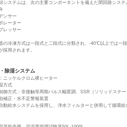
却システムは、次の主要コンポーネントを備えた閉回路システ
弁
デンサー
ポレーター
プレッサー
器の冷凍方式は一段式と二段式に分類され、-40℃以上では一
が採用されます。
湿・除湿システム
：ニッケルクロム裸ヒーター
湿方式
制御方式：非接触等周期パルス幅変調、SSR（ソリッドステー
動補正・水不足警報装置
自動給水システムを採用し、浄水フィルターと併用して循環給
：
湿器販売用、温湿度管理試験器50L-1000L