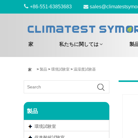
+86-551-63853683
sales@climatestsymo
家
私たちに関しては
製
>
製品
>
環境試験室
>
温湿度試験器
家
製品
環境試験室
促進耐候試験室