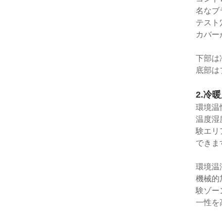
名なブ
テスト
カバー
下部は
底部は
2.冷
環境温
温度湿
験エリ
できま
環境温
機械的
験ゾー
一性を