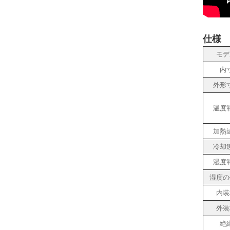
仕様
モデ
内
外形
温度
加熱
冷却
湿度
湿度の
内装
外装
絶