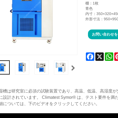
棚：1枚
青色
内寸：350×320×4
外形寸法：950×950
お問い合わせを
Facebook
X
Wh
湿槽は研究室に必須の試験装置であり、高温、低温、高湿度が
に設計されています。 Climatest Symor® は、テスト
細については、下のビデオをクリックしてください。