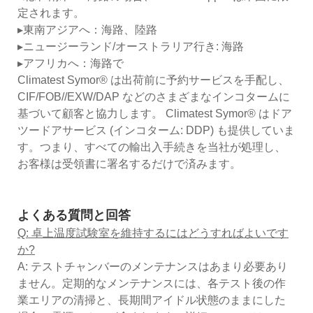
定されます。
▸東南アジアへ：海路、陸路
▸ニュージーランド/オーストラリア行き: 海路
▸アフリカへ：海路で
Climatest Symor® は出荷前に予約サービスを手配し、
CIF/FOB//EXW/DAP などのさまざまなインコタームに
基づいて顧客と協力します。 Climatest Symor® はドア
ツードアサービス (インコターム: DDP) も提供していま
す。つまり、すべての輸出入手続きを当社が処理し、
お客様は受領書に署名するだけで済みます。
よくある質問と回答
Q: 卓上温度試験室を維持するにはどうすればよいです
か?
A: テストチャンバーのメンテナンスはあまり必要あり
ません。定期的なメンテナンスには、各テスト後の作
業エリアの清掃と、長期間アイドル状態のままにした