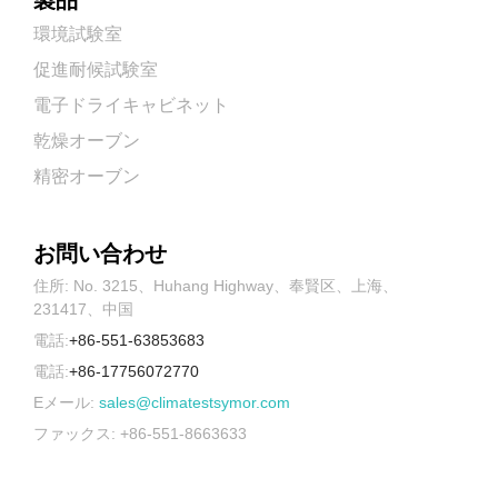
環境試験室
促進耐候試験室
電子ドライキャビネット
乾燥オーブン
精密オーブン
お問い合わせ
住所: No. 3215、Huhang Highway、奉賢区、上海、
231417、中国
電話:
+86-551-63853683
電話:
+86-17756072770
Eメール:
sales@climatestsymor.com
ファックス: +86-551-8663633