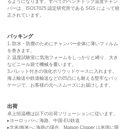
るようになります。すべてのベンチトップ温度チャン
バーは、ISO17025 認定研究所である SGS によって校
正されています。
パッキング
1. 防水・防塵のためにチャンバー全体に薄いフィルム
を巻きます。
2. 温度試験室に気泡フォームをしっかりと縛り、大き
なビニール袋で機械を覆います。
3.パレット付きの強化ポリウッドケースに入れます。
海上輸送や鉄道輸送などの凹凸にも耐える堅牢なパッ
ケージで、お客様の元へスムーズにお届けします。
出荷
卓上恒温槽は以下の出荷ソリューションに従います。
▸ヨーロッパへ: 海路、中国-EU鉄道
▸北米/南米へ: 海路の場合、Matson Clipper は米国に限