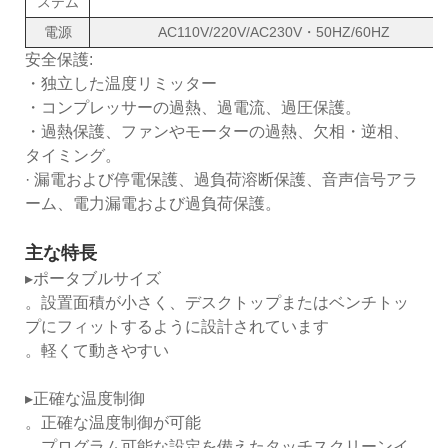
ステム
電源
AC110V/220V/AC230V・50HZ/60HZ
安全保護:
・独立した温度リミッター
・コンプレッサーの過熱、過電流、過圧保護。
・過熱保護、ファンやモーターの過熱、欠相・逆相、
タイミング。
· 漏電および停電保護、過負荷溶断保護、音声信号アラ
ーム、電力漏電および過負荷保護。
主な特長
▸ポータブルサイズ
。設置面積が小さく、デスクトップまたはベンチトッ
プにフィットするように設計されています
。軽くて動きやすい
▸正確な温度制御
。正確な温度制御が可能
。プログラム可能な設定を備えたタッチスクリーンイ