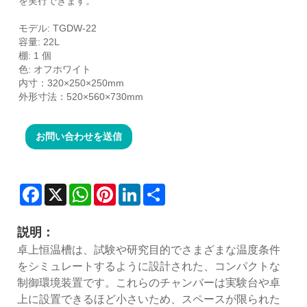
を実行できます。
モデル: TGDW-22
容量: 22L
棚: 1 個
色: オフホワイト
内寸：320×250×250mm
外形寸法：520×560×730mm
お問い合わせを送信
Facebook
X
WhatsApp
Pinterest
LinkedIn
Share
説明：
卓上恒温槽は、試験や研究目的でさまざまな温度条件
をシミュレートするように設計された、コンパクトな
制御環境装置です。これらのチャンバーは実験台や卓
上に設置できるほど小さいため、スペースが限られた