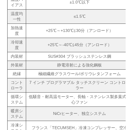
±1.0℃以下
イアス
温度均
≤1.5℃
一性
加熱速
+25℃～+130℃≦30分（アンロード）
度
冷却速
+25℃～-40℃≦45分（アンロード）
度
内装材
SUS#304 ブラッシュステンレス鋼
外装材
静電溶射による強化鋼板
絶縁
極細繊維グラスウール/ポリウレタンフォーム
コント
7 インチ プログラマブル タッチスクリーン コントロー
ローラ
ラー
循環シ
低騒音・耐高温モーター、長軸・ステンレス製多葉式
ステム
心ファン
暖房シ
NiCrヒーター、独立システム
ステム
冷凍シ
フランス「TECUMSEH」冷凍コンプレッサー、空冷