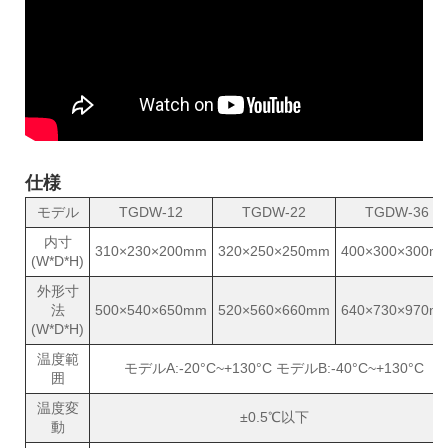
仕様
モデル
TGDW-12
TGDW-22
TGDW-36
内寸
310×230×200mm
320×250×250mm
400×300×300m
(W*D*H)
外形寸
法
500×540×650mm
520×560×660mm
640×730×970m
(W*D*H)
温度範
モデルA:-20°C~+130°C モデルB:-40°C~+130°C
囲
温度変
±0.5℃以下
動