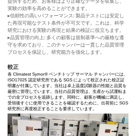
提供するため、お客様はより正確なデータを収集し、
実験の効率を高めることができます。
▸信頼性の高いパフォーマンス: 製品テストには安定し
た再現可能なテスト条件が不可欠です。これは、科学
研究における実験の再現と結果の検証に役立ちます。
▸品質管理の向上: 多くの顧客は規制基準への厳格な遵
守を求めており、このチャンバーは一貫した品質管理
プロセスを保証し、研究能力を強化します。
較正
各 Climatest Symor® ベンチトップ サーマル チャンバーには、
ISO17025 認定研究所である SGS によって校正された校正証
明書が付属しています。当社は卓上温度試験器の性能と品質を
厳密に管理しています。当社の品質管理は、生産から試運転ま
での全プロセスを追跡します。同時に、顧客が機械に満足し、
受領後すぐに使用できることを確認するために、出荷前に SGS
研究所に再度校正することを要求しています。