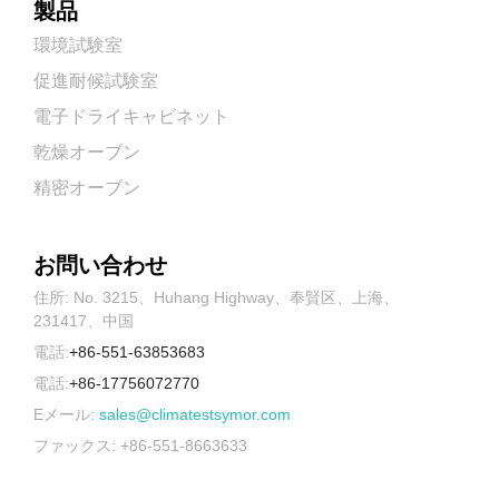
製品
環境試験室
促進耐候試験室
電子ドライキャビネット
乾燥オーブン
精密オーブン
お問い合わせ
住所: No. 3215、Huhang Highway、奉賢区、上海、
231417、中国
電話:
+86-551-63853683
電話:
+86-17756072770
Eメール:
sales@climatestsymor.com
ファックス: +86-551-8663633