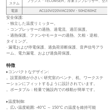
フランス「TECUMSEH」冷凍コンプレッサー、空冷
ステム
電源
AC110V/220V/AC230V・50HZ/60HZ
安全保護:
・独立した温度リミッター。
・コンプレッサーの過熱、過電流、過圧保護。
・過熱保護、ファンやモーターの過熱、欠相・逆相、
タイミング。
· 漏電および停電保護、過負荷溶断保護、音声信号アラ
ーム、電力漏電、および過負荷保護。
特徴
▸コンパクトなデザイン:
。設置面積が小さい: 研究室のベンチ、机、ワークステ
ーションにフィットするように設計されています。
。ポータブル：軽量で施設内での移動が簡単です。
▸温度制御:
。広い温度範囲: -40°C ～ 150°C の温度を維持可能