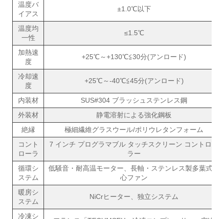
温度バ
±1.0℃以下
イアス
温度均
≤1.5℃
一性
加熱速
+25℃～+130℃≦30分(アンロード)
度
冷却速
+25℃～-40℃≦45分(アンロード)
度
内装材
SUS#304 ブラッシュステンレス鋼
外装材
静電溶射による強化鋼板
絶縁
極細繊維グラスウール/ポリウレタンフォーム
コント
7 インチ プログラマブル タッチスクリーン コントロー
ローラ
ラー
循環シ
低騒音・耐高温モーター、長軸・ステンレス製多葉式
ステム
心ファン
暖房シ
NiCrヒーター、独立システム
ステム
冷凍シ