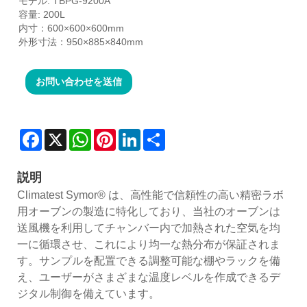
モデル: TBPG-9200A
容量: 200L
内寸：600×600×600mm
外形寸法：950×885×840mm
お問い合わせを送信
Facebook
X
WhatsApp
Pinterest
LinkedIn
Share
説明
Climatest Symor® は、高性能で信頼性の高い精密ラボ
用オーブンの製造に特化しており、当社のオーブンは
送風機を利用してチャンバー内で加熱された空気を均
一に循環させ、これにより均一な熱分布が保証されま
す。サンプルを配置できる調整可能な棚やラックを備
え、ユーザーがさまざまな温度レベルを作成できるデ
ジタル制御を備えています。