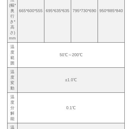
(幅*
奥
665*600*555
695*635*635
795*730*690
950*885*840
行
き*
高
さ)
mm
温
度
50℃～200℃
範
囲
温
度
±1.0℃
変
動
温
度
分
0.1℃
解
能
温