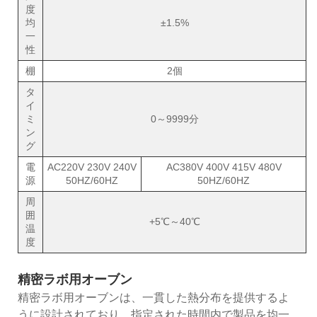
度
均
±1.5%
一
性
棚
2個
タ
イ
ミ
0～9999分
ン
グ
電
AC220V 230V 240V
AC380V 400V 415V 480V
源
50HZ/60HZ
50HZ/60HZ
周
囲
+5℃～40℃
温
度
精密ラボ用オーブン
精密ラボ用オーブンは、一貫した熱分布を提供するよ
うに設計されており、指定された時間内で製品を均一