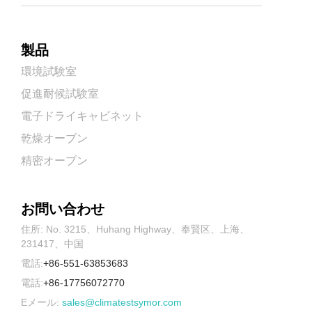
製品
環境試験室
促進耐候試験室
電子ドライキャビネット
乾燥オーブン
精密オーブン
お問い合わせ
住所: No. 3215、Huhang Highway、奉賢区、上海、
231417、中国
電話:
+86-551-63853683
電話:
+86-17756072770
Eメール:
sales@climatestsymor.com