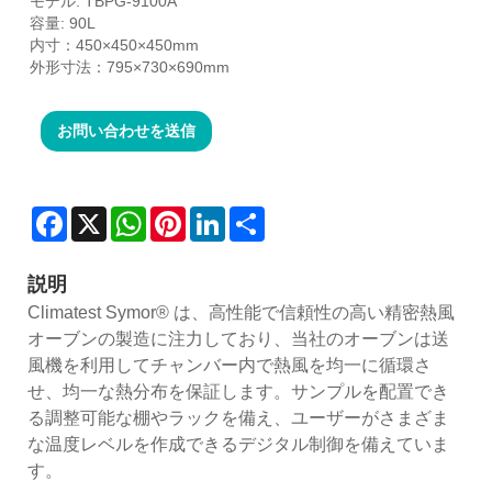
モデル: TBPG-9100A
容量: 90L
内寸：450×450×450mm
外形寸法：795×730×690mm
お問い合わせを送信
Facebook
X
WhatsApp
Pinterest
LinkedIn
Share
説明
Climatest Symor® は、高性能で信頼性の高い精密熱風
オーブンの製造に注力しており、当社のオーブンは送
風機を利用してチャンバー内で熱風を均一に循環さ
せ、均一な熱分布を保証します。サンプルを配置でき
る調整可能な棚やラックを備え、ユーザーがさまざま
な温度レベルを作成できるデジタル制御を備えていま
す。