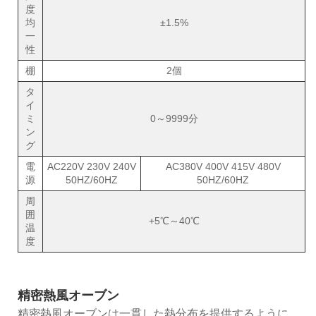
度
均
±1.5%
一
性
棚
2個
タ
イ
ミ
0～9999分
ン
グ
電
AC220V 230V 240V
AC380V 400V 415V 480V
源
50HZ/60HZ
50HZ/60HZ
周
囲
+5℃～40℃
温
度
精密熱風オーブン
精密熱風オーブンは一貫した熱分布を提供するように