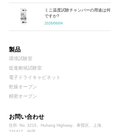
ミニ温度試験チャンバーの用途は何
ですか?
2026/06/04
製品
環境試験室
促進耐候試験室
電子ドライキャビネット
乾燥オーブン
精密オーブン
お問い合わせ
住所: No. 3215、Huhang Highway、奉賢区、上海、
231417、中国