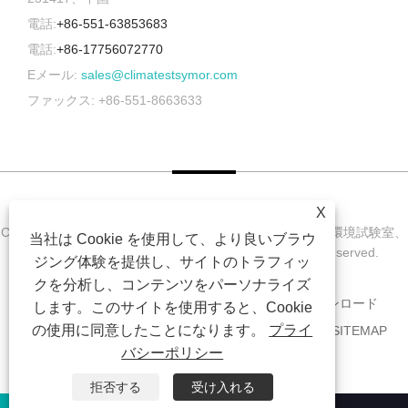
電話:
+86-551-63853683
電話:
+86-17756072770
Eメール:
sales@climatestsymor.com
ファックス: +86-551-8663633
X
Copyright © 2022 Symor Instrument Equipment Co., Ltd. 環境試験室、
当社は Cookie を使用して、より良いブラウ
電子乾燥キャビネット、促進耐候試験室 All Rights Reserved.
ジング体験を提供し、サイトのトラフィッ
クを分析し、コンテンツをパーソナライズ
家
私たちに関しては
製品
ニュース
ダウンロード
します。このサイトを使用すると、Cookie
の使用に同意したことになります。
プライ
お問い合わせを送信
お問い合わせ
リンク
SITEMAP
バシーポリシー
RSS
XML
PRIVACY POLICY
拒否する
受け入れる