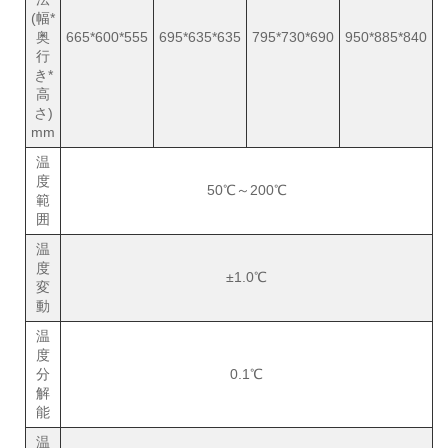
(幅*
奥
665*600*555
695*635*635
795*730*690
950*885*840
行
き*
高
さ)
mm
温
度
50℃～200℃
範
囲
温
度
±1.0℃
変
動
温
度
分
0.1℃
解
能
温