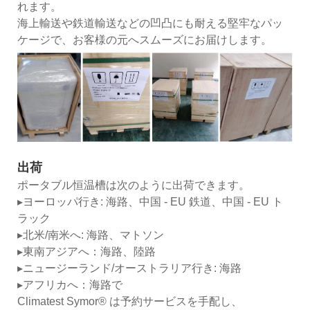
れます。
海上輸送や鉄道輸送などの凹凸にも耐える堅牢なパッ
ケージで、お客様の元へスムーズにお届けします。
出荷
ポータブル恒温槽は次のように出荷できます。
▸ヨーロッパ行き: 海路、中国 - EU 鉄道、中国 - EU ト
ラック
▸北米/南米へ: 海路、マトソン
▸東南アジアへ：海路、陸路
▸ニュージーランド/オーストラリア行き: 海路
▸アフリカへ：海路で
Climatest Symor® は予約サービスを手配し、