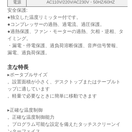
電源
AC110V/220V/AC230V・50HZ/60HZ
安全保護:
●独立した温度リミッター付です。
●コンプレッサーの過熱、過電流、過圧保護。
●過熱保護、ファン・モーターの過熱、欠相・逆相、タ
イミング。
・漏電・停電保護、過負荷溶断保護、音声信号警報、
漏電、過負荷保護。
主な特長
▸ポータブルサイズ
。設置面積が小さく、デスクトップまたはテーブルト
ップに適しています
。軽量で必要なときに簡単に移動できます
▸正確な温度制御
。正確な温度制御能力
。プログラム可能な設定を備えたタッチスクリーンイ
ンターフェイス