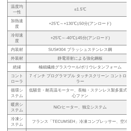
温度均
≤1.5℃
一性
加熱速
+25℃～+130℃≦50分(アンロード)
度
冷却速
+25℃～-40℃≦45分(アンロード)
度
内装材
SUS#304 ブラッシュステンレス鋼
外装材
静電溶射による強化鋼板
絶縁
極細繊維グラスウール/ポリウレタンフォーム
コント
7 インチ プログラマブル タッチスクリーン コントロー
ローラ
ラー
循環シ
低騒音・耐高温モーター、長軸・ステンレス製多葉式
ステム
心ファン
暖房シ
NiCrヒーター、独立システム
ステム
冷凍シ
フランス「TECUMSEH」冷凍コンプレッサー、空冷
ステム