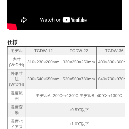
仕様
モデル
TGDW-12
TGDW-22
TGDW-36
内寸
310×230×200mm
320×250×250mm
400×300×300m
(W*D*H)
外形寸
法
500×540×650mm
520×560×730mm
640×730×970m
(W*D*H)
温度範
モデルA:-20°C~+130°C モデルB:-40°C~+130°C
囲
温度変
±0.5℃以下
動
温度バ
±1.0℃以下
イアス