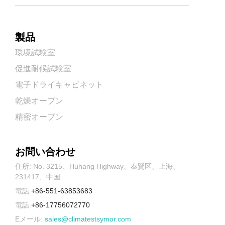
製品
環境試験室
促進耐候試験室
電子ドライキャビネット
乾燥オーブン
精密オーブン
お問い合わせ
住所: No. 3215、Huhang Highway、奉賢区、上海、
231417、中国
電話:
+86-551-63853683
電話:
+86-17756072770
Eメール:
sales@climatestsymor.com