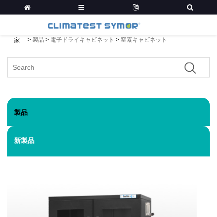
>
製品
>
電子ドライキャビネット
>
窒素キャビネット
家
製品
新製品