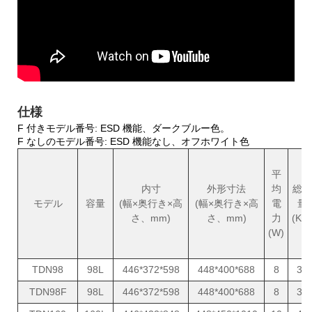
仕様
F 付きモデル番号: ESD 機能、ダークブルー色。
F なしのモデル番号: ESD 機能なし、オフホワイト色
平
内寸
外形寸法
均
総重
モデル
容量
(幅×奥行き×高
(幅×奥行き×高
電
量
さ、mm)
さ、mm)
力
(KG
(W)
TDN98
98L
446*372*598
448*400*688
8
31
TDN98F
98L
446*372*598
448*400*688
8
31