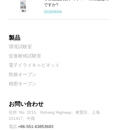
ですか?
2026/06/04
製品
環境試験室
促進耐候試験室
電子ドライキャビネット
乾燥オーブン
精密オーブン
お問い合わせ
住所: No. 3215、Huhang Highway、奉賢区、上海、
231417、中国
電話:
+86-551-63853683