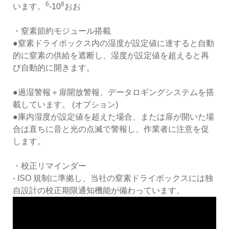
6
8
います。
-10
おお
・窒素節約モジュール搭載
●窒素ドライボックス内の湿度が設定値に達すると自動
的に窒素の供給を遮断し、湿度が設定値を超えると再
び自動的に開きます。
●過湿警報＋扉開放警報、データロギングシステムを搭
載しています。 (オプション)
●庫内湿度が設定値を超えた場合、または扉が開いた場
合は直ちに音と光の点滅で警報し、作業者に注意を促
します。
・校正リマインダー
- ISO 規制に準拠し、当社の窒素ドライボックスには独
自設計の校正期限通知機能が備わっています。