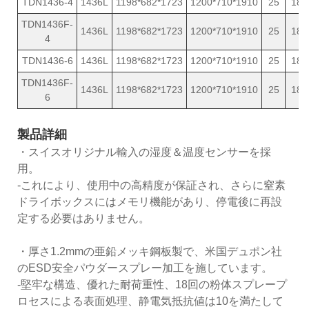
TDN1436-4
1436L
1198*682*1723
1200*710*1910
25
189
TDN1436F-
1436L
1198*682*1723
1200*710*1910
25
189
4
TDN1436-6
1436L
1198*682*1723
1200*710*1910
25
189
TDN1436F-
1436L
1198*682*1723
1200*710*1910
25
189
6
製品詳細
・スイスオリジナル輸入の湿度＆温度センサーを採
用。
-これにより、使用中の高精度が保証され、さらに窒素
ドライボックスにはメモリ機能があり、停電後に再設
定する必要はありません。
・厚さ1.2mmの亜鉛メッキ鋼板製で、米国デュポン社
のESD安全パウダースプレー加工を施しています。
-堅牢な構造、優れた耐荷重性、18回の粉体スプレープ
ロセスによる表面処理、静電気抵抗値は10を満たして