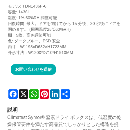
モデル: TDN1436F-6
容量: 1436L
湿度: 1%-60%RH 調整可能
回復時間: 最大。ドアを開けてから 15 分後、30 秒後にドアを
閉めます。 (周囲温度25℃60%RH)
棚：5枚、高さ調節可能
色: ダークブルー、ESD 安全
内寸：W1198×D682×H1723MM
外形寸法：W1200*D710*H1910MM
お問い合わせを送信
Facebook
X
WhatsApp
Pinterest
LinkedIn
Share
説明
Climatest Symor® 窒素ドライ ボックスは、低湿度の乾
燥保管要件を満たす高品質でしっかりとした構造を提