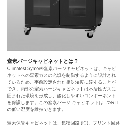
窒素パージキャビネットとは？
Climatest Symor®窒素パージキャビネットは、キャビ
ネットへの窒素ガスの充填を制御するように設計され
ているため、事前設定された相対湿度に達することが
でき、内部の窒素パージキャビネットは不活性ガスに
囲まれた環境を形成し、酸化しやすいコンポーネント
を保護します。この窒素パージ キャビネットは 1%RH
の低い湿度を維持できます。
窒素保管キャビネットは、集積回路 (IC)、プリント回路