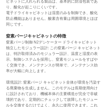
ビネットに入れられる製品は、基本的に防湿包装であ
り、酸化が起こりにくいです。
電子ドライキャビネットは湿度のみを制御でき、酸化
防止機能はありません。酸素含有量は周囲環境とほぼ
同じです。
窒素パージキャビネットの特徴
窒素パージ制御 N2デシケーター ドライキャビネット
独立したモジュラー設計: この窒素パージ キャビネット
は、特許取得済みのモジュラー設計、温度と湿度の表
示、制御システムを採用し、窒素モジュールをすばや
く交換でき、メンテナンスが簡単で、メンテナンス効
率が大幅に向上します。
環境設計: 窒素パージ キャビネット全体が環境を汚染す
る廃棄物を生成しません。このモデルは長期使用向け
に設計されており、機械本体の主要構造が完全で非破
壊的であり、定期的にチェックして故障したモジュー
ルを交換するだけでよく、永久に使用できます。これ