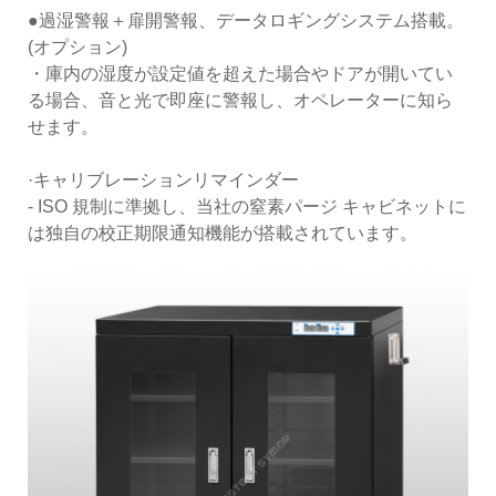
●過湿警報＋扉開警報、データロギングシステム搭載。
(オプション)
・庫内の湿度が設定値を超えた場合やドアが開いてい
る場合、音と光で即座に警報し、オペレーターに知ら
せます。
·キャリブレーションリマインダー
- ISO 規制に準拠し、当社の窒素パージ キャビネットに
は独自の校正期限通知機能が搭載されています。