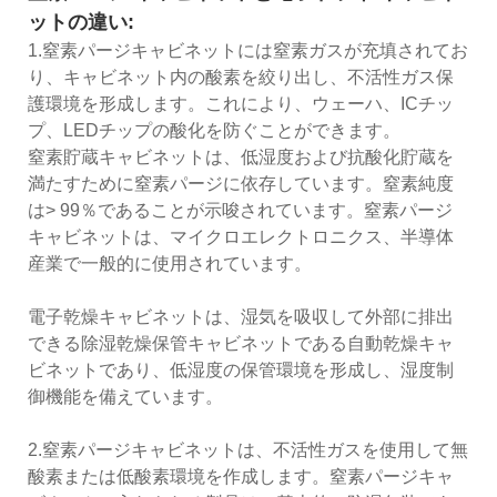
ットの違い:
1.窒素パージキャビネットには窒素ガスが充填されてお
り、キャビネット内の酸素を絞り出し、不活性ガス保
護環境を形成します。これにより、ウェーハ、ICチッ
プ、LEDチップの酸化を防ぐことができます。
窒素貯蔵キャビネットは、低湿度および抗酸化貯蔵を
満たすために窒素パージに依存しています。窒素純度
は> 99％であることが示唆されています。窒素パージ
キャビネットは、マイクロエレクトロニクス、半導体
産業で一般的に使用されています。
電子乾燥キャビネットは、湿気を吸収して外部に排出
できる除湿乾燥保管キャビネットである自動乾燥キャ
ビネットであり、低湿度の保管環境を形成し、湿度制
御機能を備えています。
2.窒素パージキャビネットは、不活性ガスを使用して無
酸素または低酸素環境を作成します。窒素パージキャ