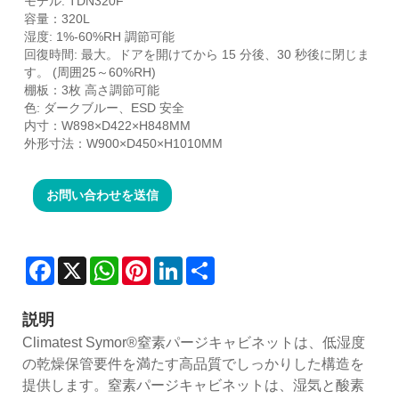
モデル: TDN320F
容量：320L
湿度: 1%-60%RH 調節可能
回復時間: 最大。ドアを開けてから 15 分後、30 秒後に閉じま
す。 (周囲25～60%RH)
棚板：3枚 高さ調節可能
色: ダークブルー、ESD 安全
内寸：W898×D422×H848MM
外形寸法：W900×D450×H1010MM
お問い合わせを送信
Facebook
X
WhatsApp
Pinterest
LinkedIn
Share
説明
Climatest Symor®窒素パージキャビネットは、低湿度
の乾燥保管要件を満たす高品質でしっかりした構造を
提供します。窒素パージキャビネットは、湿気と酸素