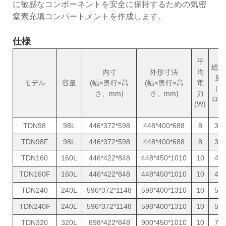
に敏感なコンポーネントを安全に保持するための気密
窒素充填コンパートメントを作成します。
仕様
平
総重
内寸
外形寸法
均
量
モデル
容量
(幅×奥行×高
(幅×奥行×高
電
（キ
さ、mm)
さ、mm)
力
ロ）
(W)
TDN98
98L
446*372*598
448*400*688
8
31
TDN98F
98L
446*372*598
448*400*688
8
31
TDN160
160L
446*422*848
448*450*1010
10
43
TDN160F
160L
446*422*848
448*450*1010
10
43
TDN240
240L
596*372*1148
598*400*1310
10
57
TDN240F
240L
596*372*1148
598*400*1310
10
57
TDN320
320L
898*422*848
900*450*1010
10
70