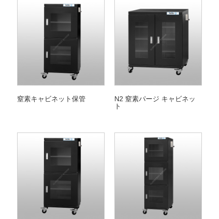
窒素キャビネット保管
N2 窒素パージ キャビネッ
ト