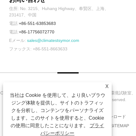
住所: No. 3215、Huhang Highway、奉賢区、上海、
231417、中国
電話:
+86-551-63853683
電話:
+86-17756072770
Eメール:
sales@climatestsymor.com
ファックス: +86-551-8663633
X
Copyright © 2022 Symor Instrument Equipment Co., Ltd. 環境試験室、
当社は Cookie を使用して、より良いブラウ
電子乾燥キャビネット、促進耐候試験室 All Rights Reserved.
ジング体験を提供し、サイトのトラフィッ
クを分析し、コンテンツをパーソナライズ
家
私たちに関しては
製品
ニュース
ダウンロード
します。このサイトを使用すると、Cookie
の使用に同意したことになります。
プライ
お問い合わせを送信
お問い合わせ
リンク
SITEMAP
バシーポリシー
RSS
XML
PRIVACY POLICY