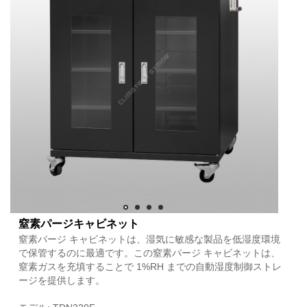
窒素パージキャビネット
窒素パージ キャビネットは、湿気に敏感な製品を低湿度環境
で保管するのに最適です。この窒素パージ キャビネットは、
窒素ガスを充填することで 1%RH までの自動湿度制御ストレ
ージを提供します。