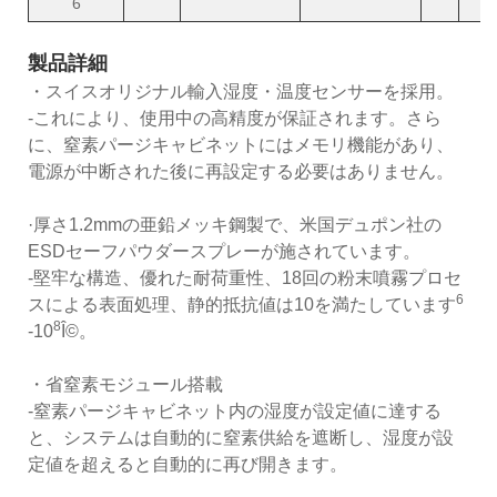
6
製品詳細
・スイスオリジナル輸入湿度・温度センサーを採用。
-これにより、使用中の高精度が保証されます。さら
に、窒素パージキャビネットにはメモリ機能があり、
電源が中断された後に再設定する必要はありません。
·厚さ1.2mmの亜鉛メッキ鋼製で、米国デュポン社の
ESDセーフパウダースプレーが施されています。
-堅牢な構造、優れた耐荷重性、18回の粉末噴霧プロセ
6
スによる表面処理、静的抵抗値は10を満たしています
8
-10
Î©。
・省窒素モジュール搭載
-窒素パージキャビネット内の湿度が設定値に達する
と、システムは自動的に窒素供給を遮断し、湿度が設
定値を超えると自動的に再び開きます。