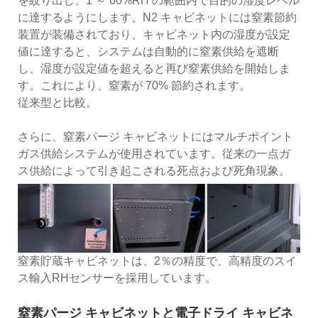
を絞り出し、1 ～ 60%RH の範囲内で目的の湿度レベル
に達するようにします。N2 キャビネットには窒素節約
装置が装備されており、キャビネット内の湿度が設定
値に達すると、システムは自動的に窒素供給を遮断
し、湿度が設定値を超えると再び窒素供給を開始しま
す。これにより、窒素が 70% 節約されます。
従来型と比較。
さらに、窒素パージ キャビネットにはマルチポイント
ガス供給システムが使用されています。従来の一点ガ
ス供給によって引き起こされる死点および死角現象。
窒素貯蔵キャビネットは、2％の精度で、高精度のスイ
ス輸入RHセンサーを採用しています。
窒素パージ キャビネットと電子ドライ キャビネ