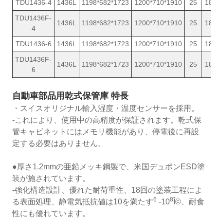
TDU1436-4
1436L
1198*682*1723
1200*710*1910
25
189
TDU1436F-
1436L
1198*682*1723
1200*710*1910
25
189
4
TDU1436-6
1436L
1198*682*1723
1200*710*1910
25
189
TDU1436F-
1436L
1198*682*1723
1200*710*1910
25
189
6
自動車部品用乾式保管庫 特長
・スイスオリジナル輸入湿度・温度センサーを採用。
-これにより、使用中の高精度が保証されます。乾式保
管キャビネットにはメモリ機能があり、停電後に再設
定する必要はありません。
●厚さ1.2mmの亜鉛メッキ鋼製で、米国デュポンESD塗
装が施されています。
-強化構造設計、優れた耐荷重性、18回の塗装工程によ
6
8
る表面処理、静電気抵抗値は10を満たす
-10
Î©、耐食
性にも優れています。