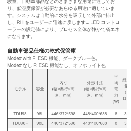
験室、自動車部品などのさまざまな用途に適してお
り、低湿度保管が必要なあらゆる用途に適していま
す。システムは自動的に水分を吸収して外部に排出
し、RH をユーザーに迅速に戻します... LED コントロ
ーラーの設定値により、プロセス全体が静かで省エネ
になります。
自動車部品仕様の乾式保管庫
Mode# with F: ESD 機能、ダークブルー色。
Mode# なし F: ESD 機能なし、オフホワイト色
平
総重
内寸
外形寸法
均
量
モデル
容量
(幅×奥行×高
(幅×奥行×高
電
（キ
さ、mm)
さ、mm)
力
ロ）
(W)
TDU98
98L
446*372*598
448*400*688
8
31
TDU98F
98L
446*372*598
448*400*688
8
31