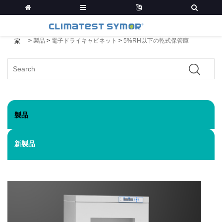
>
製品
>
電子ドライキャビネット
>
5%RH以下の乾式保管庫
家
製品
新製品