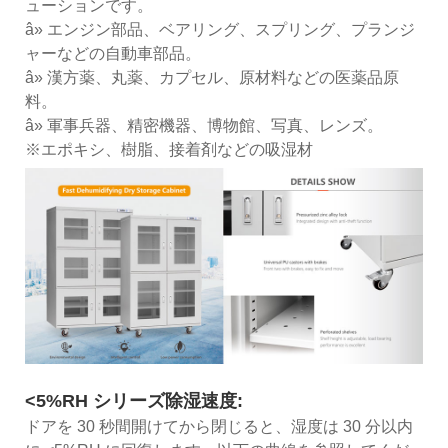
ューションです。
â» エンジン部品、ベアリング、スプリング、プランジ
ャーなどの自動車部品。
â» 漢方薬、丸薬、カプセル、原材料などの医薬品原
料。
â» 軍事兵器、精密機器、博物館、写真、レンズ。
※エポキシ、樹脂、接着剤などの吸湿材
<5%RH シリーズ除湿速度:
ドアを 30 秒間開けてから閉じると、湿度は 30 分以内