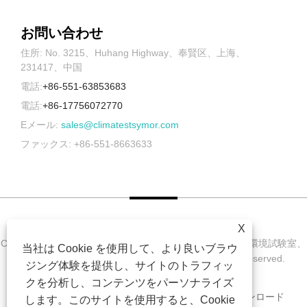
お問い合わせ
住所: No. 3215、Huhang Highway、奉賢区、上海、
231417、中国
電話:
+86-551-63853683
電話:
+86-17756072770
Eメール:
sales@climatestsymor.com
ファックス: +86-551-8663633
X
Copyright © 2022 Symor Instrument Equipment Co., Ltd. 環境試験室、
当社は Cookie を使用して、より良いブラウ
電子乾燥キャビネット、促進耐候試験室 All Rights Reserved.
ジング体験を提供し、サイトのトラフィッ
クを分析し、コンテンツをパーソナライズ
家
私たちに関しては
製品
ニュース
ダウンロード
します。このサイトを使用すると、Cookie