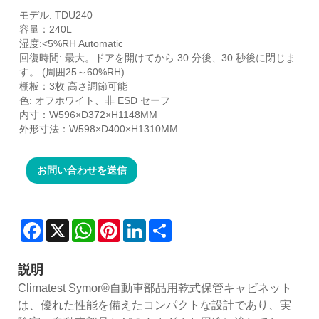
モデル: TDU240
容量：240L
湿度:<5%RH Automatic
回復時間: 最大。ドアを開けてから 30 分後、30 秒後に閉じま
す。 (周囲25～60%RH)
棚板：3枚 高さ調節可能
色: オフホワイト、非 ESD セーフ
内寸：W596×D372×H1148MM
外形寸法：W598×D400×H1310MM
お問い合わせを送信
Facebook
X
WhatsApp
Pinterest
LinkedIn
Share
説明
Climatest Symor®自動車部品用乾式保管キャビネット
は、優れた性能を備えたコンパクトな設計であり、実