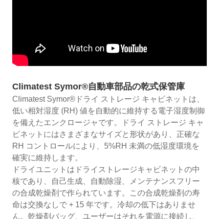
Climatest Symor®自動車部品の乾式保管庫
Climatest Symor®ドライ ストレージ キャビネットは、
低い相対湿度 (RH) 値を自動的に維持する電子湿度制御
を備えたエンクロージャです。ドライ ストレージ キャ
ビネットにはさまざまなサイズと形状があり、正確な
RH コントロールにより、5%RH 未満の低湿度環境を
確実に維持します。
ドライユニットはドライス​​トレージキャビネットの中
核であり、自己生成、自動除湿、メンテナンスフリー
の合成乾燥剤で作られています。この合成乾燥剤の寿
命は交換なしで + 15 年です。冷却の低下はありませ
ん。乾燥剤バッグ、ユーザーはそれを電源に接続し、