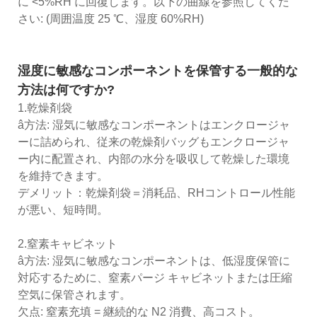
に <5%RH に回復します。以下の曲線を参照してくだ
さい: (周囲温度 25 ℃、湿度 60%RH)
湿度に敏感なコンポーネントを保管する一般的な
方法は何ですか?
1.乾燥剤袋
â方法: 湿気に敏感なコンポーネントはエンクロージャ
ーに詰められ、従来の乾燥剤バッグもエンクロージャ
ー内に配置され、内部の水分を吸収して乾燥した環境
を維持できます。
デメリット：乾燥剤袋＝消耗品、RHコントロール性能
が悪い、短時間。
2.窒素キャビネット
â方法: 湿気に敏感なコンポーネントは、低湿度保管に
対応するために、窒素パージ キャビネットまたは圧縮
空気に保管されます。
欠点: 窒素充填 = 継続的な N2 消費、高コスト。