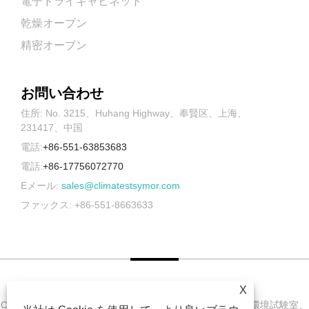
電子ドライキャビネット
乾燥オーブン
精密オーブン
お問い合わせ
住所: No. 3215、Huhang Highway、奉賢区、上海、
231417、中国
電話:
+86-551-63853683
電話:
+86-17756072770
Eメール:
sales@climatestsymor.com
ファックス: +86-551-8663633
X
Copyright © 2022 Symor Instrument Equipment Co., Ltd. 環境試験室、