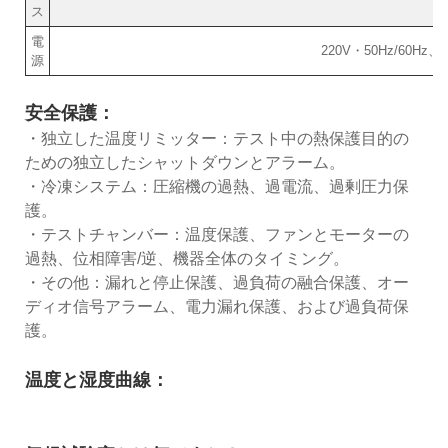
ス
電
220V・50Hz/60Hz、3
源
安全保護：
・独立した温度リミッター：テスト中の熱保護目的の
ための独立したシャットダウンとアラーム。
・冷凍システム：圧縮機の過熱、過電流、過剰圧力保
護。
・テストチャンバー：温度保護、ファンとモーターの
過熱、位相障害/逆、機器全体のタイミング。
・その他：漏れと停止保護、過負荷の融合保護、オー
ディオ信号アラーム、電力漏れ保護、および過負荷保
護。
温度と湿度曲線：