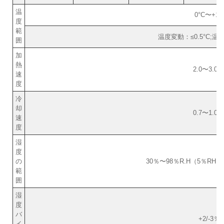
温
0°C〜+10
度
範
温度変動：≤0.5°C;温
囲
加
熱
2.0〜3.0°C
速
度
冷
却
0.7〜1.0°C
速
度
湿
度
の
30％〜98％R.H（5％RH
範
囲
湿
度
バ
+2/-3％R
イ