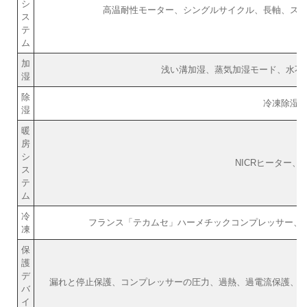
シ
高温耐性モーター、シングルサイクル、長軸、ス
ス
テ
ム
加
浅い溝加湿、蒸気加湿モード、水不
湿
除
冷凍除湿
湿
暖
房
シ
NICRヒーター、
ス
テ
ム
冷
フランス「テカムセ」ハーメチックコンプレッサー、
凍
保
護
デ
漏れと停止保護、コンプレッサーの圧力、過熱、過電流保護、
バ
イ