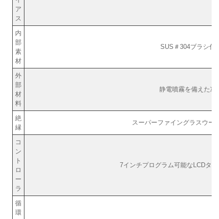
ア
ス
内
部
SUS＃304ブラシ
素
材
外
部
静電噴霧を備えた冷
材
料
絶
スーパーファイングラスウール
縁
コ
ン
ト
7インチプログラム可能なLCDタ
ロ
ー
ラ
循
環