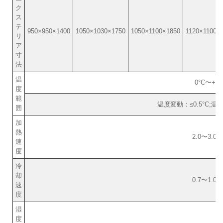
ク
ス
テ
950×950×1400
1050×1030×1750
1050×1100×1850
1120×1100×
リ
ア
寸
法
温
0°C〜+10
度
範
温度変動：≤0.5°C;温
囲
加
熱
2.0〜3.0°C
速
度
冷
却
0.7〜1.0°C
速
度
湿
度