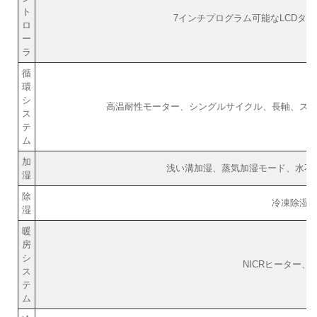
ト
7インチプログラム可能なLCDタ
ロ
ー
ラ
循
環
シ
高温耐性モーター、シングルサイクル、長軸、ス
ス
テ
ム
加
浅い溝加湿、蒸気加湿モード、水不
湿
除
冷凍除湿
湿
暖
房
シ
NICRヒーター、
ス
テ
ム