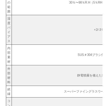
の
30％〜98％R.H（5％RH
範
囲
湿
度
バ
+2/-3％R
イ
ア
ス
内
部
SUS＃304ブラシ
素
材
外
部
静電噴霧を備えた冷
材
料
絶
スーパーファイングラスウール
縁
コ
ン