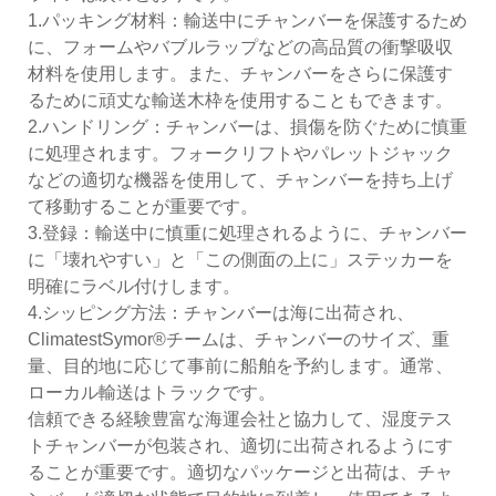
1.パッキング材料：輸送中に​​チャンバーを保護するため
に、フォームやバブルラップなどの高品質の衝撃吸収
材料を使用します。また、チャンバーをさらに保護す
るために頑丈な輸送木枠を使用することもできます。
2.ハンドリング：チャンバーは、損傷を防ぐために慎重
に処理されます。フォークリフトやパレットジャック
などの適切な機器を使用して、チャンバーを持ち上げ
て移動することが重要です。
3.登録：輸送中に​​慎重に処理されるように、チャンバー
に「壊れやすい」と「この側面の上に」ステッカーを
明確にラベル付けします。
4.シッピング方法：チャンバーは海に出荷され、
ClimatestSymor®チームは、チャンバーのサイズ、重
量、目的地に応じて事前に船舶を予約します。通常、
ローカル輸送はトラックです。
信頼できる経験豊富な海運会社と協力して、湿度テス
トチャンバーが包装され、適切に出荷されるようにす
ることが重要です。適切なパッケージと出荷は、チャ