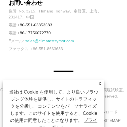
お問い合わせ
住所: No. 3215、Huhang Highway、奉賢区、上海、
231417、中国
電話:
+86-551-63853683
電話:
+86-17756072770
Eメール:
sales@climatestsymor.com
ファックス: +86-551-8663633
X
Copyright © 2022 Symor Instrument Equipment Co., Ltd. 環境試験室、
当社は Cookie を使用して、より良いブラウ
電子乾燥キャビネット、促進耐候試験室 All Rights Reserved.
ジング体験を提供し、サイトのトラフィッ
クを分析し、コンテンツをパーソナライズ
家
私たちに関しては
製品
ニュース
ダウンロード
します。このサイトを使用すると、Cookie
の使用に同意したことになります。
プライ
お問い合わせを送信
お問い合わせ
リンク
SITEMAP