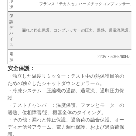
冷
フランス「テカムセ」ハーメチックコンプレッサー、
凍
保
護
デ
漏れと停止保護、コンプレッサーの圧力、過熱、過電流保護、
バ
イ
ス
電
220V・50Hz/60Hz、3
源
安全保護：
・独立した温度リミッター：テスト中の熱保護目的の
ための独立したシャットダウンとアラーム。
・冷凍システム：圧縮機の過熱、過電流、過剰圧力保
護。
・テストチャンバー：温度保護、ファンとモーターの
過熱、位相障害/逆、機器全体のタイミング。
・その他：漏れと停止保護、過負荷の融合保護、オー
ディオ信号アラーム、電力漏れ保護、および過負荷保
護。