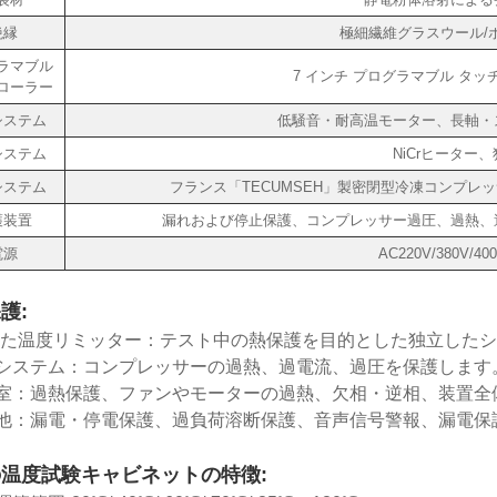
絶縁
極細繊維グラスウール/
ラマブル
7 インチ プログラマブル タ
ローラー
システム
低騒音・耐高温モーター、長軸・
システム
NiCrヒーター
システム
フランス「TECUMSEH」製密閉型冷凍コンプレッ
護装置
漏れおよび停止保護、コンプレッサー過圧、過熱、
電源
AC220V/380V/40
護:
した温度リミッター：テスト中の熱保護を目的とした独立した
システム：コンプレッサーの過熱、過電流、過圧を保護します
室：過熱保護、ファンやモーターの過熱、欠相・逆相、装置全
他：漏電・停電保護、過負荷溶断保護、音声信号警報、漏電保
温度試験キャビネットの特徴: