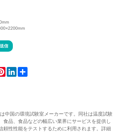
00mm
00×2200mm
送信
atsApp
Pinterest
LinkedIn
Share
or® は中国の環境試験室メーカーです。同社は温度試験
、食品、食品などの幅広い業界にサービスを提供し
信頼性性能をテストするために利用されます。詳細