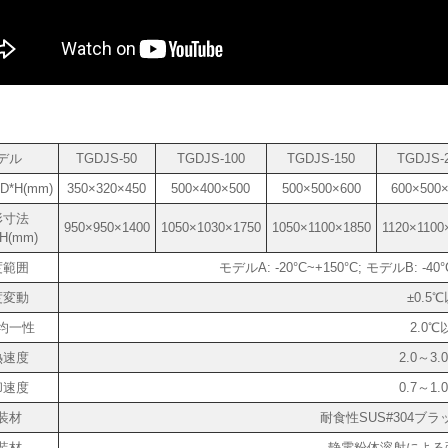
デル
TGDJS-50
TGDJS-100
TGDJS-150
TGDJS-
D*H(mm)
350×320×450
500×400×500
500×500×600
600×500
形寸法
950×950×1400
1050×1030×1750
1050×1100×1850
1120×1100
H(mm)
度範囲
モデルA: -20°C~+150°C; モデルB: -4
度変動
±0.5
均一性
2.0℃
熱速度
2.0～3.
却速度
0.7～1.
装材
耐食性SUS#304ブ
装材
静電粉体溶射による