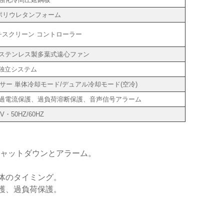
ポリウレタンフォーム
ッチスクリーン コントローラー
ステンレス製多葉式遠心ファン
、独立システム
サー 単体冷却モード/デュアル冷却モード(空冷)
過電流保護、過負荷溶断保護、音声信号アラーム
0V・50HZ/60HZ
シャットダウンとアラーム。
。
体のタイミング。
護、過負荷保護。