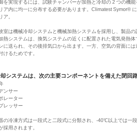
御を実現するには、試験チャンバーが加熱と冷却の 2 つの機
リア内に均一に分布する必要があります。Climatest Symo
リア。
験室は機械冷却システムと機械加熱システムを採用し、製品の
加熱システムは、換気システムの近くに配置された電気発熱体
ンに送られ、その後排気口から出ます。一方、空気の背面には
付けるためです。
冷却システムは、次の主要コンポーネントを備えた閉回
弁
デンサー
ポレーター
プレッサー
器の冷凍方式は一段式と二段式に分類され、-40℃以上では一
が採用されます。