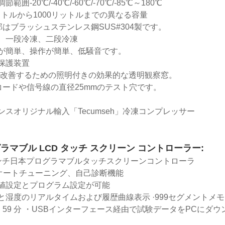
範囲-20℃/-40℃/-60℃/-70℃/-85℃～180℃
リットルから1000リットルまでの異なる容量
部はブラッシュステンレス鋼SUS#304製です。
、一段冷凍、二段冷凍
が簡単、操作が簡単、低騒音です。
保護装置
を改善するための照明付きの効果的な透明観察窓。
コードや信号線の直径25mmのテスト穴です。
ンスオリジナル輸入「Tecumseh」冷凍コンプレッサー
ラマブル LCD タッチ スクリーン コントローラー:
ンチ日本プログラマブルタッチスクリーンコントローラ
Dオートチューニング、自己診断機能
値設定とプログラム設定が可能
と湿度のリアルタイムおよび履歴曲線表示 ·999セグメントメ
時間 59 分 ・USBインターフェース経由で試験データをPCにダ