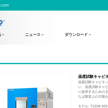
r.com
品
ニュース
ダウンロード
温度試験キャビ
温度試験キャビネットを
い。温度試験キャ
に提供するための
たは製造上の欠陥
モデル: TGDW-500