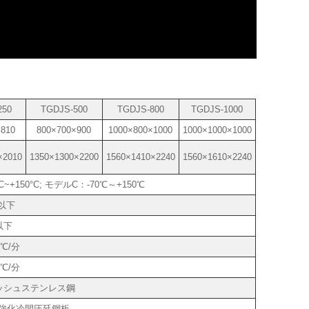
250
TGDJS-500
TGDJS-800
TGDJS-1000
×810
800×700×900
1000×800×1000
1000×1000×1000
×2010
1350×1300×2200
1560×1410×2240
1560×1610×2240
0°C~+150°C; モデルC：-70℃～+150℃
℃以下
以下
0℃/分
0℃/分
ラッシュステンレス鋼
強化冷間圧延鋼板