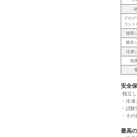
プログ
コント
循環
暖房
冷凍
保
安全保
·独立
・冷凍
・試験
・その
最高の