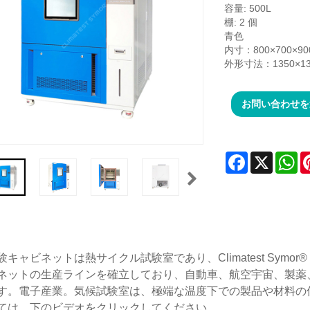
容量: 500L
棚: 2 個
青色
内寸：800×700×9
外形寸法：1350×13
お問い合わせを
Facebook
X
Wh
：
験キャビネットは熱サイクル試験室であり、Climatest Sym
ネットの生産ラインを確立しており、自動車、航空宇宙、製薬
す。電子産業。気候試験室は、極端な温度下での製品や材料の
ては、下のビデオをクリックしてください。