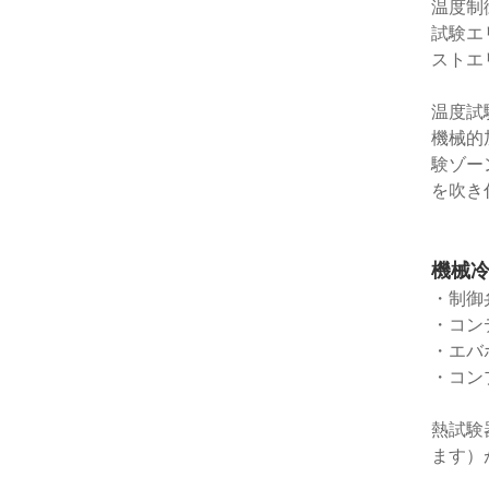
温度制
試験エ
ストエ
温度試
機械的
験ゾー
を吹き
機械
・制御
・コン
・エバ
・コン
熱試験
ます）