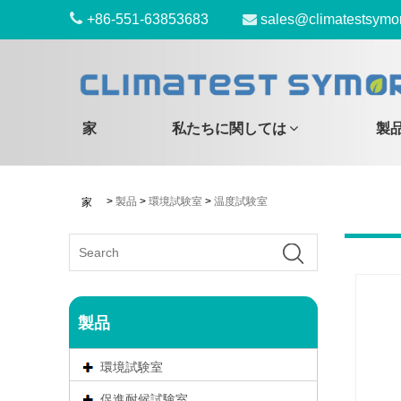
+86-551-63853683
sales@climatestsymo
家
私たちに関しては
製
>
製品
>
環境試験室
>
温度試験室
家
製品
環境試験室
促進耐候試験室