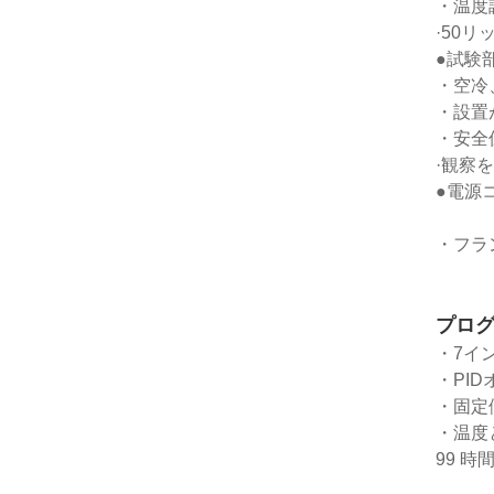
・温度調節
·50
●試験
・空冷
・設置
・安全
·観察
●電源
・フラ
プログ
・7イ
・PI
・固定
・温度
99 