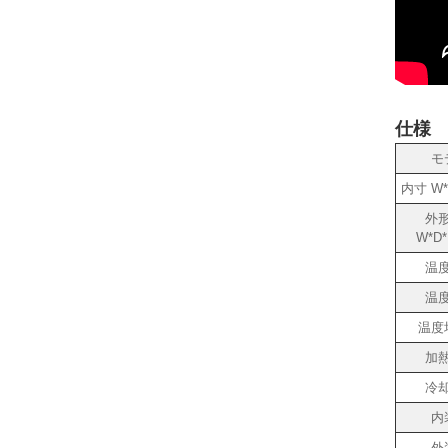
仕様
モ
内寸 W*
外
W*D*
温
温
温度
加
冷
内
外