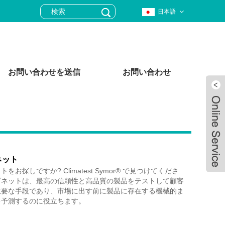
日本語
お問い合わせを送信
お問い合わせ
ネット
お探しですか? Climatest Symor® で見つけてくださ
ビネットは、最高の信頼性と高品質の製品をテストして顧客
主要な手段であり、市場に出す前に製品に存在する機械的ま
を予測するのに役立ちます。
Live