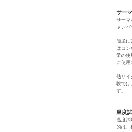
サーマ
サーマ
ャンバ
簡単に
はコン
常の使
に使用
熱サイ
験では
す。
温度試
温度試
的は、