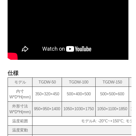
仕様
モデル
TGDW-50
TGDW-100
TGDW-150
内寸
350×320×450
500×400×500
500×500×600
6
W*D*H(mm)
外形寸法
950×950×1400
1050×1030×1750
1050×1100×1850
11
W*D*H(mm)
温度範囲
モデルA: -20°C~+150°C; モデ
温度変動