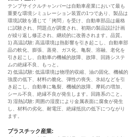
テンプサイクルチャンバーは自動車産業において最も
重要な環境シミュレーション装置の1つであり、製品は
環境試験を通じて「拷問」を受け、自動車部品は厳格
に試験され、問題点が調査され、初期の製品設計計画
が繰り返し修正され、継続的に改善されます。品質。
1) 高温試験: 高温環境は熱影響を引き起こし、自動車部
品の軟化、膨張、蒸発、ガス化、亀裂、溶融、老化を
引き起こし、自動車の機械的故障、故障、回路システ
ムの絶縁不良、もっと。
2) 低温試験: 低温環境は物理的収縮、油の固化、機械的
強度の低下、材料の脆化、弾性の喪失、氷結などを引
き起こし、自動車に亀裂、機械的故障、摩耗の増加、
シール不良、絶縁不良が発生します。回路系のこと。
3) 湿熱試験: 周囲の湿度により金属表面に腐食が発生
し、材料の劣化、耐電圧、絶縁抵抗の低下につながり
ます。
プラスチック産業: