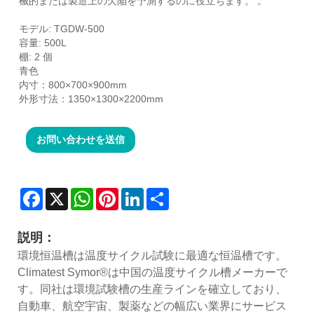
械的または製造上の欠陥を予測するのに役立ちます。 。
モデル: TGDW-500
容量: 500L
棚: 2 個
青色
内寸：800×700×900mm
外形寸法：1350×1300×2200mm
お問い合わせを送信
Facebook
X
WhatsApp
Pinterest
LinkedIn
Share
説明：
環境恒温槽は温度サイクル試験に最適な恒温槽です。
Climatest Symor®は中国の温度サイクル槽メーカーで
す。同社は環境試験槽の生産ラインを確立しており、
自動車、航空宇宙、製薬などの幅広い業界にサービス