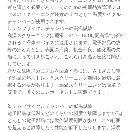
り付ける前にできる限りスクリーニングするための措
置を講じる必要があり、そのための初期品質管理プロ
セスのスクリーニング装置の 1 つとして温度サイクル
チャンバーが使用されます。
1. テンプサイクルチャンバーの高温試験
高温スクリーニングは通常、24 ～ 168 時間高温で保管
される半導体デバイスに適用されます。電子部品の故
障のほとんどは、表面の汚染、接合不良、酸化層の欠
陥によって引き起こされ、これらは高温と密接に関係
しています。
新たな故障メカニズムを回避するには、さまざまな電
子部品の熱ストレスとスクリーニング期間を適切に選
択する必要があります。高温スクリーニングは簡単で
安価で、多くのコンポーネントに実装できます。
2. テンプサイクルチャンバーの低温試験
電子部品は低温でどのくらいの頻度で故障しますか?ほ
とんどの電子部品には動作温度範囲があり、この範囲
を超えると故障したり性能が低下したりします。温度