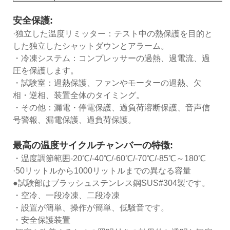
安全保護:
·独立した温度リミッター：テスト中の熱保護を目的と
した独立したシャットダウンとアラーム。
・冷凍システム：コンプレッサーの過熱、過電流、過
圧を保護します。
・試験室：過熱保護、ファンやモーターの過熱、欠
相・逆相、装置全体のタイミング。
・その他：漏電・停電保護、過負荷溶断保護、音声信
号警報、漏電保護、過負荷保護。
最高の温度サイクルチャンバーの特徴:
・温度調節範囲-20℃/-40℃/-60℃/-70℃/-85℃～180℃
·50リットルから1000リットルまでの異なる容量
●試験部はブラッシュステンレス鋼SUS#304製です。
・空冷、一段冷凍、二段冷凍
・設置が簡単、操作が簡単、低騒音です。
・安全保護装置