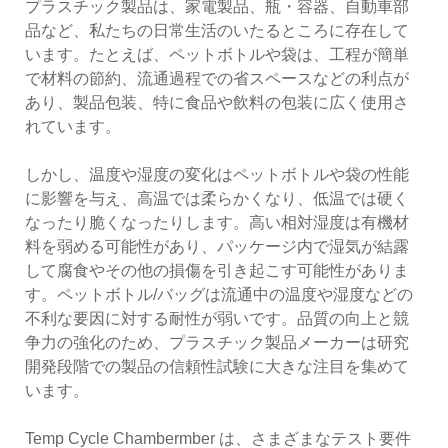
プラスチック製品は、家電製品、瓶・容器、自動車部
品など、私たちの日常生活のいたるところに存在して
います。たとえば、ペットボトルや袋は、工程が簡単
で材料の節約、流通過程での省スペースなどの利点が
あり、製品包装、特に食品や飲料の包装に広く使用さ
れています。
しかし、温度や湿度の変化はペットボトルや袋の性能
に影響を与え、高温では柔らかくなり、低温では硬く
なったり脆くなったりします。高い相対湿度は有機材
料を弱める可能性があり、パッケージ内で湿気が結露
して腐食やその他の損傷を引き起こす可能性がありま
す。ペットボトル/バッグは流通中の温度や湿度などの
不利な要因に対する耐性が弱いです。品質の向上と競
争力の強化のため、プラスチック製品メーカーは研究
開発段階での製品の信頼性試験に大きな注目を集めて
います。
Temp Cycle Chambermber は、さまざまなテスト要件