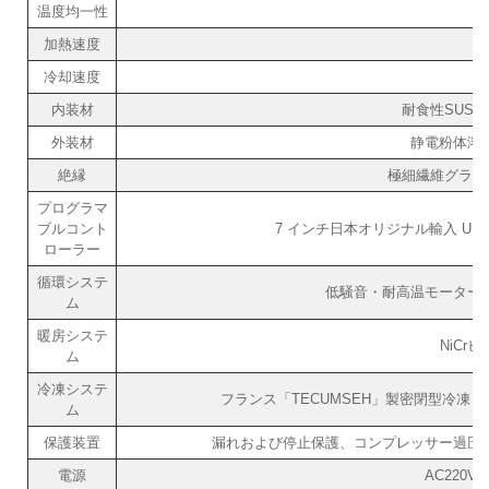
温度均一性
加熱速度
冷却速度
内装材
耐食性SUS#
外装材
静電粉体溶
絶縁
極細繊維グラス
プログラマ
ブルコント
7 インチ日本オリジナル輸入 UNI
ローラー
循環システ
低騒音・耐高温モーター
ム
暖房システ
NiCr
ム
冷凍システ
フランス「TECUMSEH」製密閉型冷凍コ
ム
保護装置
漏れおよび停止保護、コンプレッサー過圧
電源
AC220V/