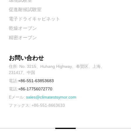
環境試験室
促進耐候試験室
電子ドライキャビネット
乾燥オーブン
精密オーブン
お問い合わせ
住所: No. 3215、Huhang Highway、奉賢区、上海、
231417、中国
電話:
+86-551-63853683
電話:
+86-17756072770
Eメール:
sales@climatestsymor.com
ファックス: +86-551-8663633