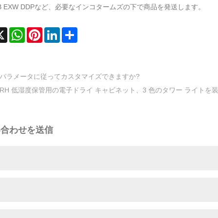
FOB EXW DDPなど、必要なインコタームズの下で商品を発送します。
cebook
X
WhatsApp
Pinterest
LinkedIn
Share
パラメータに従ってカスタマイズできますか?
%RH 低湿度保管用の電子ドライ キャビネット、3 色のタワー ライトを
い合わせを送信