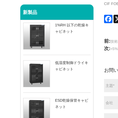
CIF 
新製品
Fa
1%RH 以下の乾燥キ
ャビネット
前:
技術
次:
<5
低湿度制御ドライキ
ャビネット
お問
ESD乾燥保管キャビ
ネット