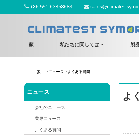
+86-551-63853683
sales@climatestsymo
家
私たちに関しては
製
>
ニュース
>
よくある質問
家
ニュース
よ
会社のニュース
業界ニュース
よくある質問