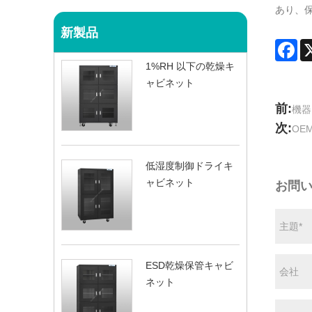
あり、
新製品
Fa
1%RH 以下の乾燥キ
ャビネット
前:
機器
次:
OE
低湿度制御ドライキ
ャビネット
お問
ESD乾燥保管キャビ
ネット