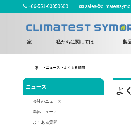
+86-551-63853683
sales@climatestsymo
家
私たちに関しては
製
>
ニュース
>
よくある質問
家
ニュース
よ
会社のニュース
業界ニュース
よくある質問