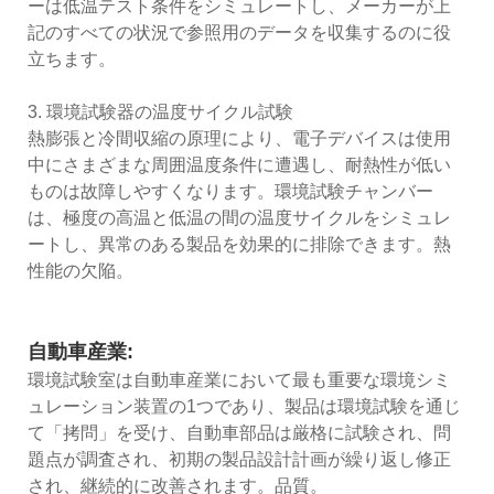
ーは低温テスト条件をシミュレートし、メーカーが上
記のすべての状況で参照用のデータを収集するのに役
立ちます。
3. 環境試験器の温度サイクル試験
熱膨張と冷間収縮の原理により、電子デバイスは使用
中にさまざまな周囲温度条件に遭遇し、耐熱性が低い
ものは故障しやすくなります。環境試験チャンバー
は、極度の高温と低温の間の温度サイクルをシミュレ
ートし、異常のある製品を効果的に排除できます。熱
性能の欠陥。
自動車産業:
環境試験室は自動車産業において最も重要な環境シミ
ュレーション装置の1つであり、製品は環境試験を通じ
て「拷問」を受け、自動車部品は厳格に試験され、問
題点が調査され、初期の製品設計計画が繰り返し修正
され、継続的に改善されます。品質。