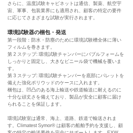
さらに、温度試験キャビネットは通信、製薬、航空宇
宙、軍事、包装業界にも適用され、顧客の特定の要件
に応じてさまざまな試験が実行されます。
環境試験器の梱包・発送
第一段階：防水・防塵のために環境試験槽全体に薄い
フィルムを巻きます。
第 2 ステップ: 環境試験チャンバーにバブルフォームを
しっかりと固定し、大きなビニール袋で機械を覆いま
す。
第 3 ステップ: 環境試験チャンバーを底部にパレットを
備えた強化ポリウッドのケースに入れます。
梱包は、凹凸のある海上輸送や鉄道輸送に耐えるのに
十分な頑丈さを備えており、製品が安全に顧客に届け
られることを保証します。
環境試験室は通常、海上、道路、鉄道で輸送されま
す。Climatest Symor® は顧客の船舶予約を支援し、顧
客の特定の輸送要件を完全にサポートします。EXW、