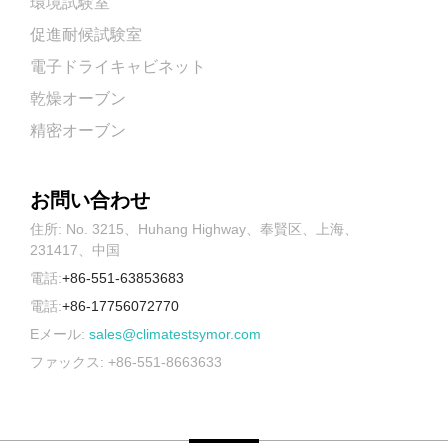
環境試験室
促進耐候試験室
電子ドライキャビネット
乾燥オーブン
精密オーブン
お問い合わせ
住所: No. 3215、Huhang Highway、奉賢区、上海、
231417、中国
電話:
+86-551-63853683
電話:
+86-17756072770
Eメール:
sales@climatestsymor.com
ファックス: +86-551-8663633