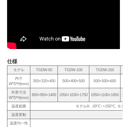
仕様
モデル
TGDW-50
TGDW-100
TGDW-150
内寸
350×320×450
500×400×500
500×500×600
6
W*D*H(mm)
外形寸法
950×950×1400
1050×1030×1750
1050×1100×1850
11
W*D*H(mm)
温度範囲
モデルA: -20°C~+150°C; モデ
温度変動
温度均一性