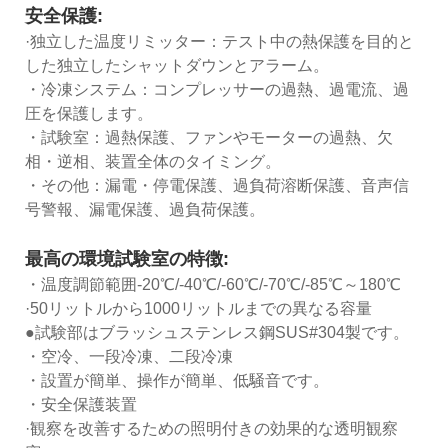
安全保護:
·独立した温度リミッター：テスト中の熱保護を目的と
した独立したシャットダウンとアラーム。
・冷凍システム：コンプレッサーの過熱、過電流、過
圧を保護します。
・試験室：過熱保護、ファンやモーターの過熱、欠
相・逆相、装置全体のタイミング。
・その他：漏電・停電保護、過負荷溶断保護、音声信
号警報、漏電保護、過負荷保護。
最高の環境試験室の特徴:
・温度調節範囲-20℃/-40℃/-60℃/-70℃/-85℃～180℃
·50リットルから1000リットルまでの異なる容量
●試験部はブラッシュステンレス鋼SUS#304製です。
・空冷、一段冷凍、二段冷凍
・設置が簡単、操作が簡単、低騒音です。
・安全保護装置
·観察を改善するための照明付きの効果的な透明観察