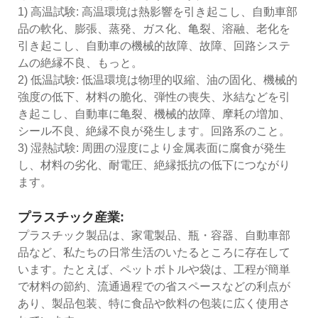
1) 高温試験: 高温環境は熱影響を引き起こし、自動車部
品の軟化、膨張、蒸発、ガス化、亀裂、溶融、老化を
引き起こし、自動車の機械的故障、故障、回路システ
ムの絶縁不良、もっと。
2) 低温試験: 低温環境は物理的収縮、油の固化、機械的
強度の低下、材料の脆化、弾性の喪失、氷結などを引
き起こし、自動車に亀裂、機械的故障、摩耗の増加、
シール不良、絶縁不良が発生します。回路系のこと。
3) 湿熱試験: 周囲の湿度により金属表面に腐食が発生
し、材料の劣化、耐電圧、絶縁抵抗の低下につながり
ます。
プラスチック産業:
プラスチック製品は、家電製品、瓶・容器、自動車部
品など、私たちの日常生活のいたるところに存在して
います。たとえば、ペットボトルや袋は、工程が簡単
で材料の節約、流通過程での省スペースなどの利点が
あり、製品包装、特に食品や飲料の包装に広く使用さ