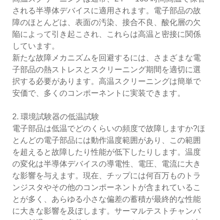
される半導体デバイスに適用されます。電子部品の故
障のほとんどは、表面の汚染、接合不良、酸化層の欠
陥によって引き起こされ、これらは高温と密接に関係
しています。
新たな故障メカニズムを回避するには、さまざまな電
子部品の熱ストレスとスクリーニング期間を適切に選
択する必要があります。高温スクリーニングは簡単で
安価で、多くのコンポーネントに実装できます。
2. 環境試験器の低温試験
電子部品は低温でどのくらいの頻度で故障しますか?ほ
とんどの電子部品には動作温度範囲があり、この範囲
を超えると故障したり性能が低下したりします。温度
の変化は半導体デバイスの導電性、電圧、電流に大き
な影響を与えます。現在、チップには何百万ものトラ
ンジスタやその他のコンポーネントが含まれているこ
とが多く、あらゆる小さな偏差の蓄積が最終的な性能
に大きな影響を及ぼします。サーマルテストチャンバ