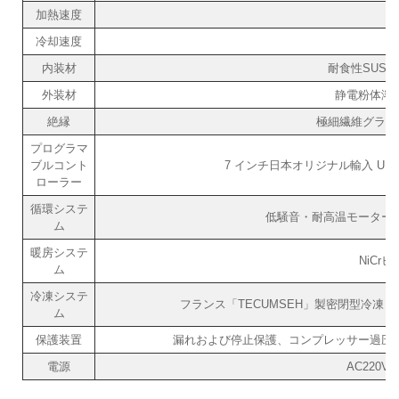
加熱速度
冷却速度
内装材
耐食性SUS#
外装材
静電粉体溶
絶縁
極細繊維グラス
プログラマ
ブルコント
7 インチ日本オリジナル輸入 UNI
ローラー
循環システ
低騒音・耐高温モーター
ム
暖房システ
NiCr
ム
冷凍システ
フランス「TECUMSEH」製密閉型冷凍コ
ム
保護装置
漏れおよび停止保護、コンプレッサー過圧
電源
AC220V/