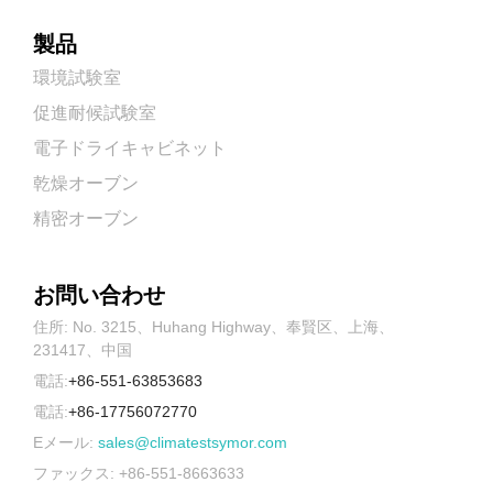
製品
環境試験室
促進耐候試験室
電子ドライキャビネット
乾燥オーブン
精密オーブン
お問い合わせ
住所: No. 3215、Huhang Highway、奉賢区、上海、
231417、中国
電話:
+86-551-63853683
電話:
+86-17756072770
Eメール:
sales@climatestsymor.com
ファックス: +86-551-8663633