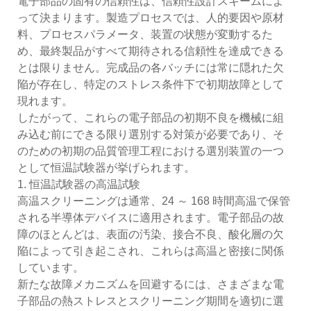
電子部品の固有の信頼性は、信頼性設計スキームによ
って決まります。製造プロセスでは、人的要因や原材
料、プロセスパラメータ、装置の状態が変動するた
め、最終製品がすべて期待される信頼性を達成できる
とは限りません。完成品の各バッチには常に隠れた欠
陥が存在し、特定のストレス条件下で初期故障として
現れます。
したがって、これらの電子部品の初期不良を機械に組
み込む前にできる限り選別する対策が必要であり、そ
のための初期の品質管理工程における選別装置の一つ
として恒温試験器が挙げられます。
1. 恒温試験器の高温試験
高温スクリーニングは通常、24 ～ 168 時間高温で保管
される半導体デバイスに適用されます。電子部品の故
障のほとんどは、表面の汚染、接合不良、酸化層の欠
陥によって引き起こされ、これらは高温と密接に関係
しています。
新たな故障メカニズムを回避するには、さまざまな電
子部品の熱ストレスとスクリーニング期間を適切に選