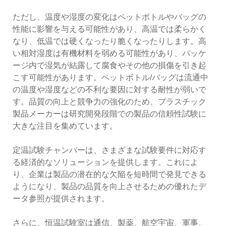
ただし、温度や湿度の変化はペットボトルやバッグの
性能に影響を与える可能性があり、高温では柔らかく
なり、低温では硬くなったり脆くなったりします。高
い相対湿度は有機材料を弱める可能性があり、パッケ
ージ内で湿気が結露して腐食やその他の損傷を引き起
こす可能性があります。ペットボトル/バッグは流通中
の温度や湿度などの不利な要因に対する耐性が弱いで
す。品質の向上と競争力の強化のため、プラスチック
製品メーカーは研究開発段階での製品の信頼性試験に
大きな注目を集めています。
定温試験チャンバーは、さまざまな試験要件に対応す
る経済的なソリューションを提供します。これによ
り、企業は製品の潜在的な欠陥を短時間で発見できる
ようになり、製品の品質を向上させるための優れたデ
ータ参照が提供されます。
さらに、恒温試験室は通信、製薬、航空宇宙、軍事、