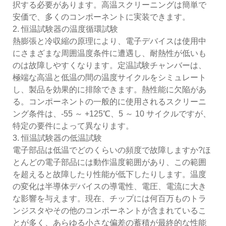
択する必要があります。高温スクリーニングは簡単で
安価で、多くのコンポーネントに実装できます。
2. 恒温試験器の温度循環試験
熱膨張と冷収縮の原理により、電子デバイスは使用中
にさまざまな周囲温度条件に遭遇し、耐熱性が低いも
のは故障しやすくなります。定温試験チャンバーは、
極端な高温と低温の間の温度サイクルをシミュレート
し、製品を効果的に排除できます。熱性能に欠陥があ
る。コンポーネントの一般的に使用されるスクリーニ
ング条件は、-55 ～ +125℃、5 ～ 10 サイクルですが、
特定の要件によって異なります。
3. 恒温試験器の低温試験
電子部品は低温でどのくらいの頻度で故障しますか?ほ
とんどの電子部品には動作温度範囲があり、この範囲
を超えると故障したり性能が低下したりします。温度
の変化は半導体デバイスの導電性、電圧、電流に大き
な影響を与えます。現在、チップには何百万ものトラ
ンジスタやその他のコンポーネントが含まれているこ
とが多く、あらゆる小さな偏差の蓄積が最終的な性能