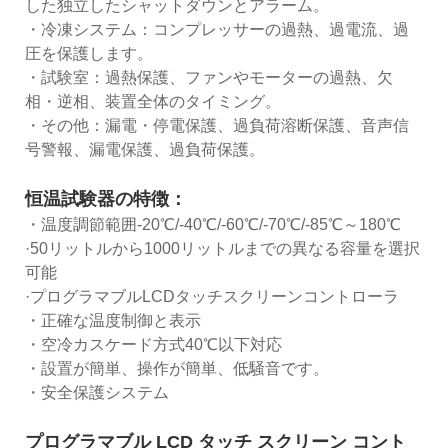
した独立したシャットダウンとアラーム。
・冷凍システム：コンプレッサーの過熱、過電流、過
圧を保護します。
・試験室：過熱保護、ファンやモーターの過熱、欠
相・逆相、装置全体のタイミング。
・その他：漏電・停電保護、過負荷溶断保護、音声信
号警報、漏電保護、過負荷保護。
恒温試験器の特徴：
・温度調節範囲-20℃/-40℃/-60℃/-70℃/-85℃～180℃
·50リットルから1000リットルまでの異なる容量を選択
可能
·プログラマブルLCDタッチスクリーンコントローラ
・正確な温度制御と表示
・空冷カスケード方式40℃以下対応
・設置が簡単、操作が簡単、低騒音です。
・安全保護システム
プログラマブル LCD タッチ スクリーン コント