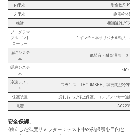
内装材
耐食性SUS#
外装材
静電粉体溶
絶縁
極細繊維グラス
プログラマ
ブルコント
7 インチ日本オリジナル輸入 UNI
ローラー
循環システ
低騒音・耐高温モーター
ム
暖房システ
NiCr
ム
冷凍システ
フランス「TECUMSEH」製密閉型冷凍コ
ム
保護装置
漏れおよび停止保護、コンプレッサー過圧
電源
AC220V/
安全保護:
·独立した温度リミッター：テスト中の熱保護を目的と