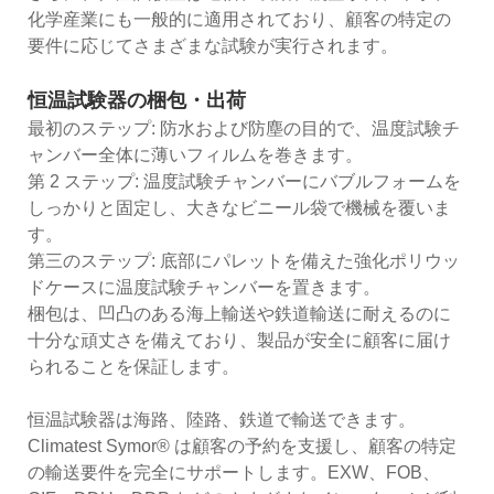
化学産業にも一般的に適用されており、顧客の特定の
要件に応じてさまざまな試験が実行されます。
恒温試験器の梱包・出荷
最初のステップ: 防水および防塵の目的で、温度試験チ
ャンバー全体に薄いフィルムを巻きます。
第 2 ステップ: 温度試験チャンバーにバブルフォームを
しっかりと固定し、大きなビニール袋で機械を覆いま
す。
第三のステップ: 底部にパレットを備えた強化ポリウッ
ドケースに温度試験チャンバーを置きます。
梱包は、凹凸のある海上輸送や鉄道輸送に耐えるのに
十分な頑丈さを備えており、製品が安全に顧客に届け
られることを保証します。
恒温試験器は海路、陸路、鉄道で輸送できます。
Climatest Symor® は顧客の予約を支援し、顧客の特定
の輸送要件を完全にサポートします。EXW、FOB、