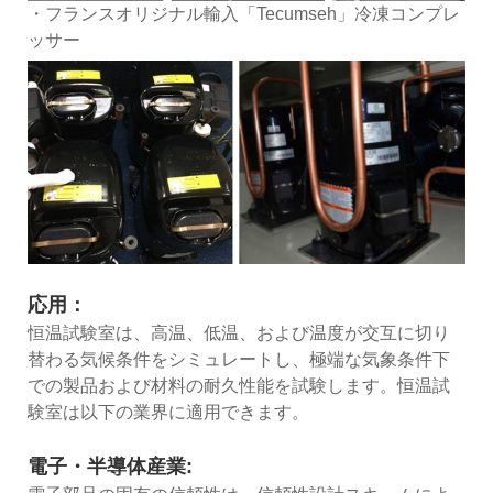
・フランスオリジナル輸入「Tecumseh」冷凍コンプレ
ッサー
応用：
恒温試験室は、高温、低温、および温度が交互に切り
替わる気候条件をシミュレートし、極端な気象条件下
での製品および材料の耐久性能を試験します。恒温試
験室は以下の業界に適用できます。
電子・半導体産業: