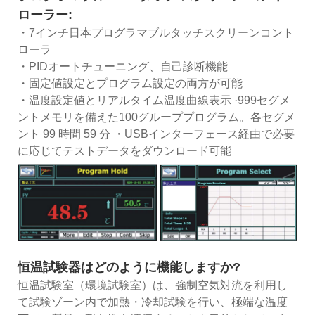
ローラー:
・7インチ日本プログラマブルタッチスクリーンコント
ローラ
・PIDオートチューニング、自己診断機能
・固定値設定とプログラム設定の両方が可能
・温度設定値とリアルタイム温度曲線表示 ·999セグメ
ントメモリを備えた100グループプログラム。各セグメ
ント 99 時間 59 分 ・USBインターフェース経由で必要
に応じてテストデータをダウンロード可能
恒温試験器はどのように機能しますか?
恒温試験室（環境試験室）は、強制空気対流を利用し
て試験ゾーン内で加熱・冷却試験を行い、極端な温度