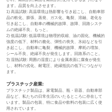
ます。品質を向上させます。
1) 高温試験: 高温環境は熱影響を引き起こし、自動車部
品の軟化、膨張、蒸発、ガス化、亀裂、溶融、老化を
引き起こし、自動車の機械的故障、故障、回路システ
ムの絶縁不良、もっと。
2) 低温試験: 低温環境は物理的収縮、油の固化、機械的
強度の低下、材料の脆化、弾性の喪失、氷結などを引
き起こし、自動車に亀裂、機械的故障、摩耗の増加、
シール不良、絶縁不良が発生します。回路系のこと。
3) 湿熱試験: 周囲の湿度により金属表面に腐食が発生
し、材料の劣化、耐電圧、絶縁抵抗の低下につながり
ます。
プラスチック産業:
プラスチック製品は、家電製品、瓶・容器、自動車部
品など、私たちの日常生活のいたるところに存在して
います。製品の包装、特に食品や飲料の包装に広く使
用されています。