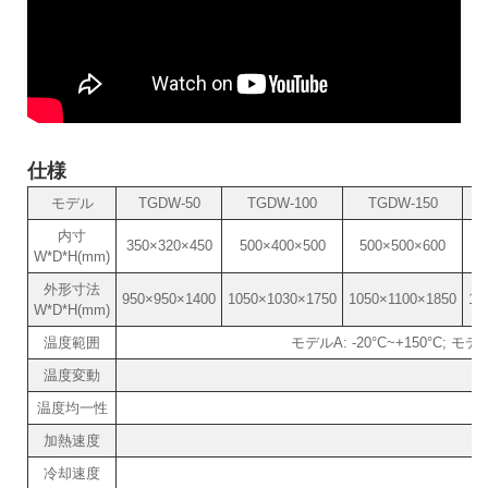
仕様
モデル
TGDW-50
TGDW-100
TGDW-150
内寸
350×320×450
500×400×500
500×500×600
6
W*D*H(mm)
外形寸法
950×950×1400
1050×1030×1750
1050×1100×1850
11
W*D*H(mm)
温度範囲
モデルA: -20°C~+150°C; モデ
温度変動
温度均一性
加熱速度
冷却速度